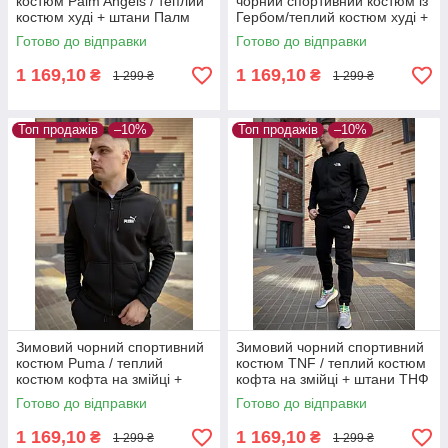
костюм Palm Angels / теплий
чорний спортивний костюм із
костюм худі + штани Палм
Гербом/теплий костюм худі +
Енджелс / костюм чорного
штани з начосом із принтом
Готово до відправки
Готово до відправки
кольору
Герб
1 169,10
1 169,10
₴
₴
1 299 ₴
1 299 ₴
Топ продажів
–10%
Топ продажів
–10%
Зимовий чорний спортивний
Зимовий чорний спортивний
костюм Puma / теплий
костюм TNF / теплий костюм
костюм кофта на змійці +
кофта на змійці + штани ТНФ
штани Пума / костюм чорного
The North Face
Готово до відправки
Готово до відправки
кольору
1 169,10
1 169,10
₴
₴
1 299 ₴
1 299 ₴