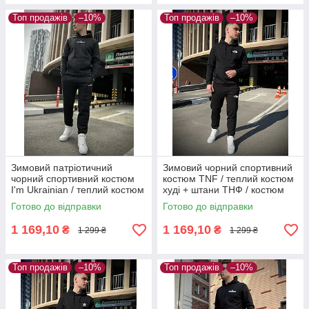
Топ продажів
–10%
Топ продажів
–10%
Зимовий патріотичний
Зимовий чорний спортивний
чорний спортивний костюм
костюм TNF / теплий костюм
I'm Ukrainian / теплий костюм
худі + штани ТНФ / костюм
худі + штани Я Українець
чорного кольору The North
Готово до відправки
Готово до відправки
Face
1 169,10
1 169,10
₴
₴
1 299 ₴
1 299 ₴
Топ продажів
–10%
Топ продажів
–10%