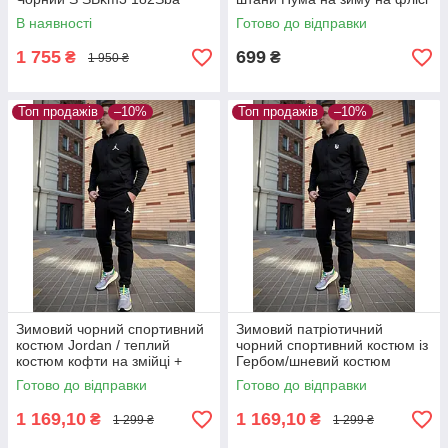
чорного кольору
В наявності
Готово до відправки
1 755
699
₴
₴
1 950 ₴
Топ продажів
–10%
Топ продажів
–10%
Зимовий чорний спортивний
Зимовий патріотичний
костюм Jordan / теплий
чорний спортивний костюм із
костюм кофти на змійці +
Гербом/шневий костюм
штани костюм чорного
кофта на змійці + штани з
Готово до відправки
Готово до відправки
кольору
начосом
1 169,10
1 169,10
₴
₴
1 299 ₴
1 299 ₴