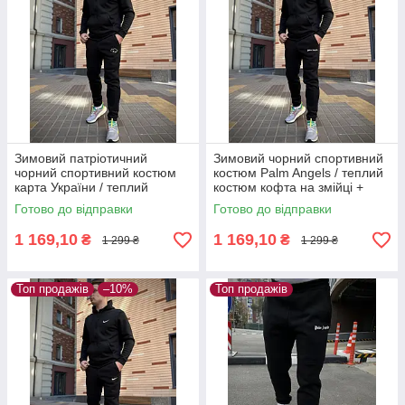
Зимовий патріотичний
Зимовий чорний спортивний
чорний спортивний костюм
костюм Palm Angels / теплий
карта України / теплий
костюм кофта на змійці +
костюм кофта на змійці +
штани Палм Енджелс
Готово до відправки
Готово до відправки
штани з начосом
1 169,10
1 169,10
₴
₴
1 299 ₴
1 299 ₴
Топ продажів
–10%
Топ продажів