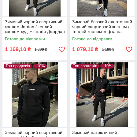
Зимовий чорний спортивний
Зимовий базовий однотонний
костюм Jordan / теплий
чорний спортивний костюм /
костюм худі + штани Джордан
теплий костюм кофта на
/ костюм чорного кольору
змійці + штани з начосом
Готово до відправки
Готово до відправки
1 169,10
1 079,10
₴
₴
1 299 ₴
1 199 ₴
Топ продажів
–10%
Топ продажів
–10%
Зимовий чорний спортивний
Зимовий патріотичний