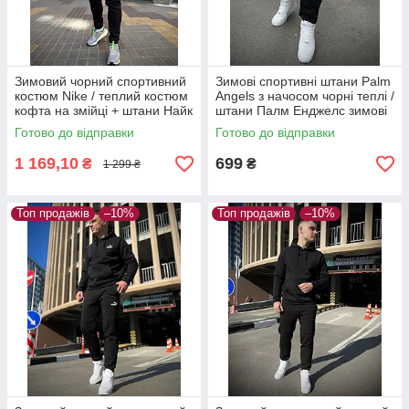
Зимовий чорний спортивний
Зимові спортивні штани Palm
костюм Nike / теплий костюм
Angels з начосом чорні теплі /
кофта на змійці + штани Найк
штани Палм Енджелс зимові
на флісі чорного кольору
Готово до відправки
Готово до відправки
1 169,10
699
₴
₴
1 299 ₴
Топ продажів
–10%
Топ продажів
–10%