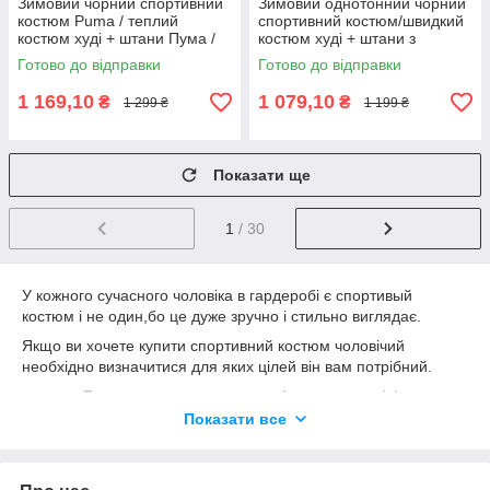
Зимовий чорний спортивний
Зимовий однотонний чорний
костюм Puma / теплий
спортивний костюм/швидкий
костюм худі + штани Пума /
костюм худі + штани з
костюм чорного кольору
начосом/ костюм на флісі
Готово до відправки
Готово до відправки
1 169,10
1 079,10
₴
₴
1 299 ₴
1 199 ₴
Показати ще
1
/ 30
У кожного сучасного чоловіка в гардеробі є спортивый
костюм і не один,бо це дуже зручно і стильно виглядає.
Якщо ви хочете купити спортивний костюм чоловічий
необхідно визначитися для яких цілей він вам потрібний.
Види спортивних костюмів для чоловіків
Показати все
Чоловічі спортивні костюми для прогулянок
Моделі для занять на вулиці
Для тренувань у залі.