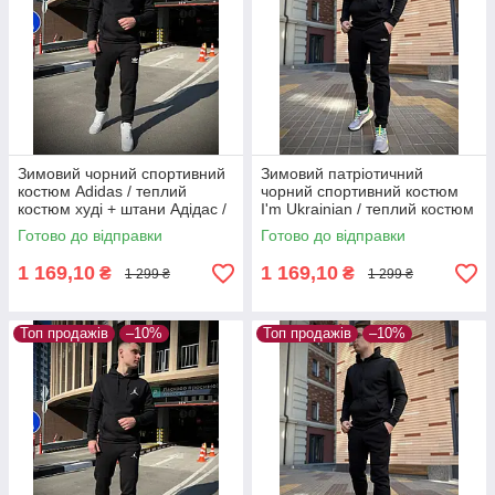
Зимовий чорний спортивний
Зимовий патріотичний
костюм Adidas / теплий
чорний спортивний костюм
костюм худі + штани Адідас /
I'm Ukrainian / теплий костюм
костюм чорного кольору
кофта на змійці + штани
Готово до відправки
Готово до відправки
1 169,10
1 169,10
₴
₴
1 299 ₴
1 299 ₴
Топ продажів
–10%
Топ продажів
–10%