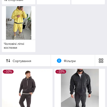
костюми
Чоловічі літні
костюми
Сортування
0
Фільтри
–10%
–10%