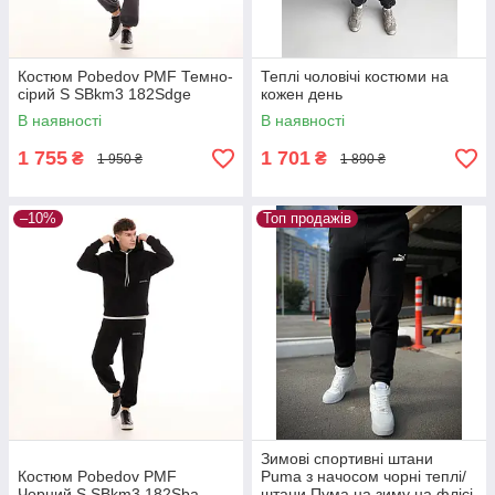
Костюм Pobedov PMF Темно-
Теплі чоловічі костюми на
сірий S SBkm3 182Sdge
кожен день
В наявності
В наявності
1 755
1 701
₴
₴
1 950 ₴
1 890 ₴
–10%
Топ продажів
Зимові спортивні штани
Костюм Pobedov PMF
Puma з начосом чорні теплі/
Чорний S SBkm3 182Sba
штани Пума на зиму на флісі