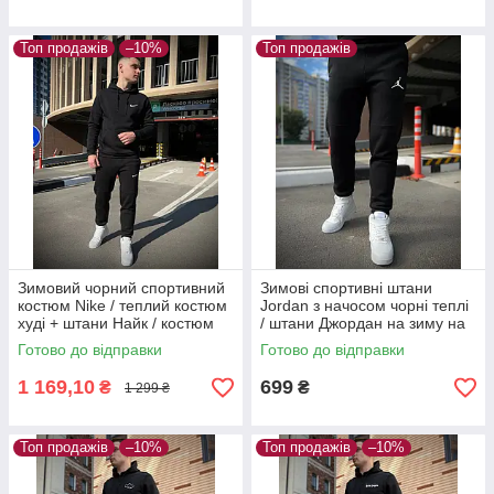
Топ продажів
–10%
Топ продажів
Зимовий чорний спортивний
Зимові спортивні штани
костюм Nike / теплий костюм
Jordan з начосом чорні теплі
худі + штани Найк / костюм
/ штани Джордан на зиму на
чорного кольору на зиму
флісі чорного кольору
Готово до відправки
Готово до відправки
1 169,10
699
₴
₴
1 299 ₴
Топ продажів
–10%
Топ продажів
–10%