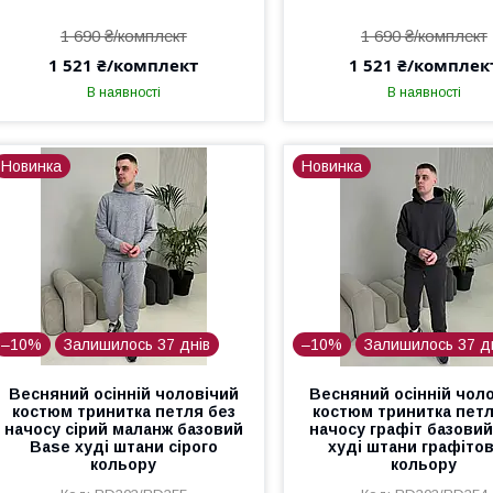
1 690 ₴/комплект
1 690 ₴/комплект
1 521 ₴/комплект
1 521 ₴/комплек
В наявності
В наявності
Новинка
Новинка
–10%
Залишилось 37 днів
–10%
Залишилось 37 д
Весняний осінній чоловічий
Весняний осінній чол
костюм тринитка петля без
костюм тринитка петл
начосу сірий маланж базовий
начосу графіт базови
Base худі штани сірого
худі штани графіто
кольору
кольору