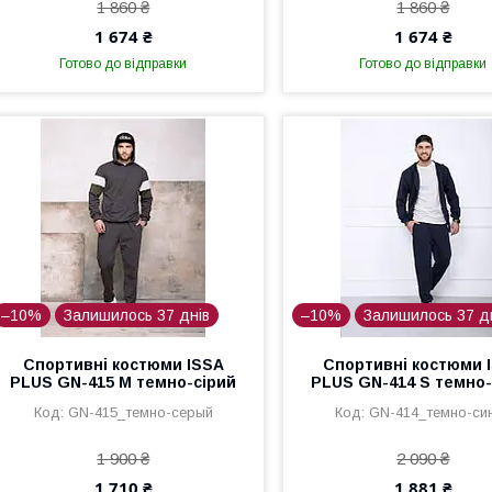
1 860 ₴
1 860 ₴
1 674 ₴
1 674 ₴
Готово до відправки
Готово до відправки
–10%
Залишилось 37 днів
–10%
Залишилось 37 д
Спортивні костюми ISSA
Спортивні костюми 
PLUS GN-415 M темно-сірий
PLUS GN-414 S темно-
GN-415_темно-серый
GN-414_темно-си
1 900 ₴
2 090 ₴
1 710 ₴
1 881 ₴