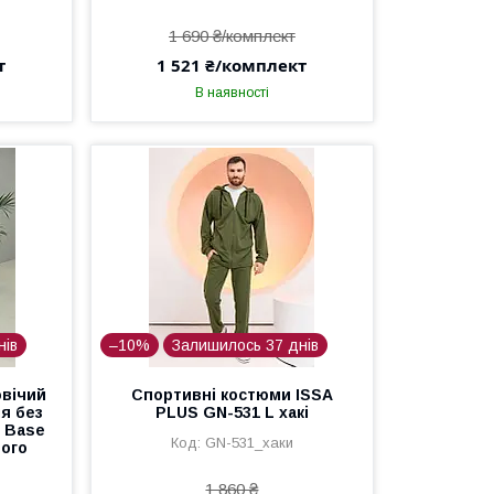
1 690 ₴/комплект
т
1 521 ₴/комплект
В наявності
нів
–10%
Залишилось 37 днів
овічий
Спортивні костюми ISSA
я без
PLUS GN-531 L хакі
й Base
GN-531_хаки
вого
1 860 ₴