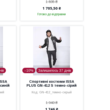
1 895 ₴
1 705,50 ₴
Готово до відправки
нів
–10%
Залишилось 37 днів
ISSA
Спортивні костюми ISSA
синій
PLUS GN-412 S темно-сірий
ний
GN-412_темно-серый
1 940 ₴
1 746 ₴