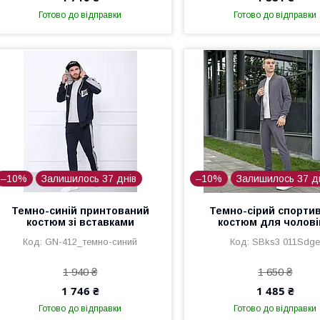
Готово до відправки
Готово до відправки
–10%
Залишилось 37 днів
–10%
Залишилось 37 д
Темно-синій принтований
Темно-сірий спорти
костюм зі вставками
костюм для чолові
GN-412_темно-синий
SBks3 011Sdg
1 940 ₴
1 650 ₴
1 746 ₴
1 485 ₴
Готово до відправки
Готово до відправки