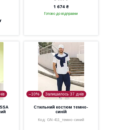
1 674 ₴
Готово до відправки
т
нів
–10%
Залишилось 37 днів
ISSA
Стильний костюм темно-
ний
синій
й
GN-411_темно-синий