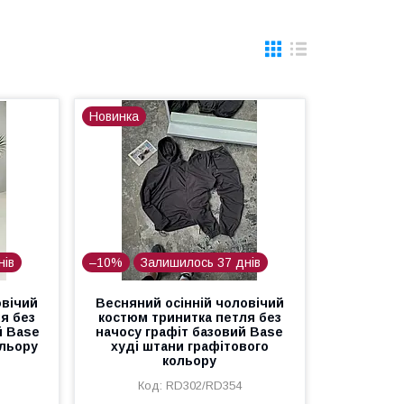
Новинка
нів
–10%
Залишилось 37 днів
овічий
Весняний осінній чоловічий
я без
костюм тринитка петля без
й Base
начосу графіт базовий Base
ольору
худі штани графітового
кольору
RD302/RD354