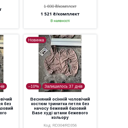
1 690 ₴/комплект
т
1 521 ₴/комплект
В наявності
Новинка
нів
–10%
Залишилось 37 днів
овічий
Весняний осінній чоловічий
я без
костюм тринитка петля без
азовий
начосу бежевий базовий
ого
Base худі штани бежевого
кольору
RD304/RD356