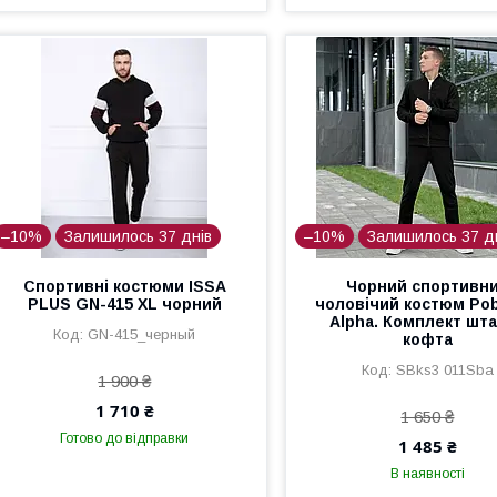
–10%
Залишилось 37 днів
–10%
Залишилось 37 д
Спортивні костюми ISSA
Чорний спортивн
PLUS GN-415 XL чорний
чоловічий костюм Po
Alpha. Комплект шта
GN-415_черный
кофта
SBks3 011Sba
1 900 ₴
1 710 ₴
1 650 ₴
Готово до відправки
1 485 ₴
В наявності