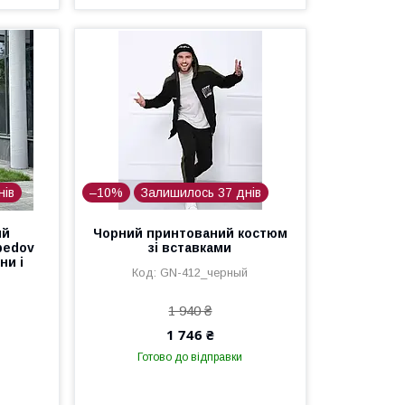
нів
–10%
Залишилось 37 днів
ий
Чорний принтований костюм
bedov
зі вставками
ни і
GN-412_черный
1 940 ₴
1 746 ₴
Готово до відправки