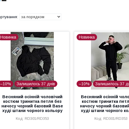
Новинка
Новинка
–10%
Залишилось 37 днів
–10%
Залишилось 37 д
Весняний осінній чоловічий
Весняний осінній чол
костюм тринитка петля без
костюм тринитка петл
начосу чорний базовий Base
начосу чорний базови
худі штани чорного кольору
худі штани чорного к
RD301/RD353
RD301/RD353