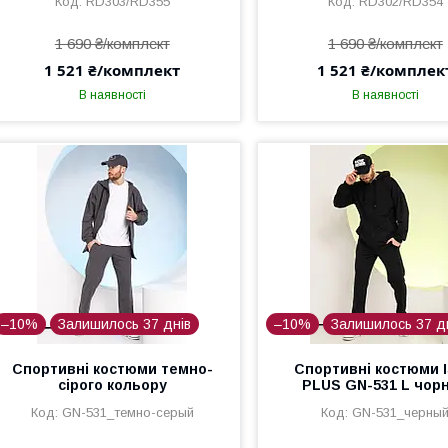
RD303/RD355
RD302/RD354
1 690 ₴/комплект
1 690 ₴/комплект
1 521 ₴/комплект
1 521 ₴/комплек
В наявності
В наявності
–10%
Залишилось 37 днів
–10%
Залишилось 37 д
Спортивні костюми темно-
Спортивні костюми 
сірого кольору
PLUS GN-531 L чор
GN-531_темно-серый
GN-531_черны