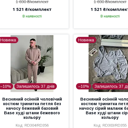
1 690 ₴/комплект
1 690 ₴/комплект
1 521 ₴/комплект
1 521 ₴/комплек
В наявності
В наявності
Новинка
Новинка
–10%
Залишилось 37 днів
–10%
Залишилось 37 д
Весняний осінній чоловічий
Весняний осінній чол
костюм тринитка петля без
костюм тринитка петл
начосу бежевий базовий
начосу сірий маланж б
Base худі штани бежевого
Base худі штани сір
кольору
кольору
RD304/RD356
RD303/RD355