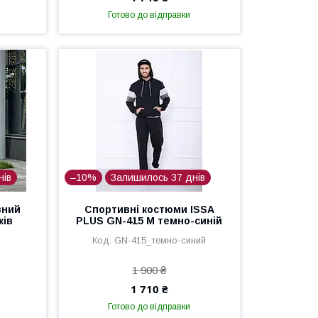
Готово до відправки
нів
–10%
Залишилось 37 днів
вний
Спортивні костюми ISSA
ків
PLUS GN-415 M темно-синій
e
GN-415_темно-синий
1 900 ₴
1 710 ₴
Готово до відправки