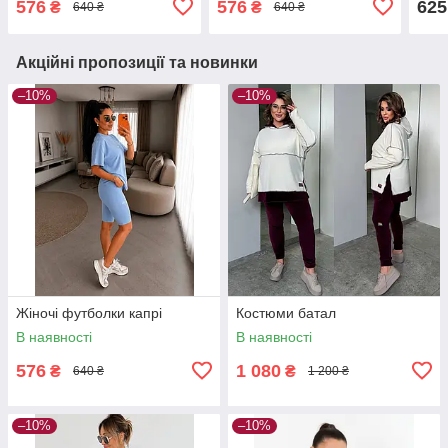
576
576
625
₴
₴
640 ₴
640 ₴
Акційні пропозиції та новинки
–10%
–10%
Жіночі футболки капрі
Костюми батал
В наявності
В наявності
576
1 080
₴
₴
640 ₴
1 200 ₴
–10%
–10%