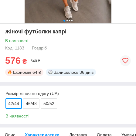
Жіночі футболки капрі
В наявності
Код: 1183
Роздріб
576
₴
640 ₴
Економія
64 ₴
Залишилось
36 днів
Розмір жіночого одягу (UA)
42/44
46/48
50/52
В наявності
Опис
Характеристики
Доставка
Оплата
Умови 