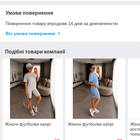
Умови повернення
Повернення товару впродовж 14 днів за домовленістю
Всі умови повернення
Подібні товари компанії
Жіночі футболки капрі
Жіночі футболки капрі
Жіно
кост
топо
(є р