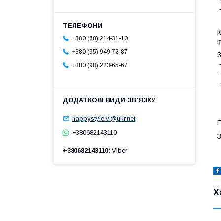
⁃
К
+380 (68) 214-31-10
к
+380 (95) 949-72-87
З
⁃
+380 (98) 223-65-67
⁃
⁃
happystyle.vi@ukr.net
П
+380682143110
З
+380682143110
Viber
Х