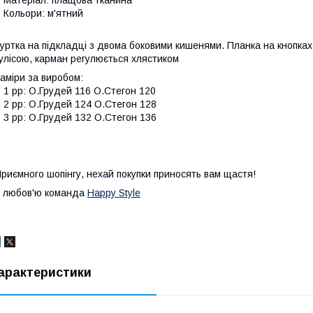
 Кольори: м'ятний
уртка на підкладці з двома боковими кишенями. Планка на кнопках,
улісою, карман регулюється хлястиком
аміри за виробом:
 1 рр: О.Грудей 116 О.Стегон 120
 2 рр: О.Грудей 124 О.Стегон 128
 3 рр: О.Грудей 132 О.Стегон 136
риємного шопінгу, нехай покупки приносять вам щастя!
 любов'ю команда
Happy Style
арактеристики