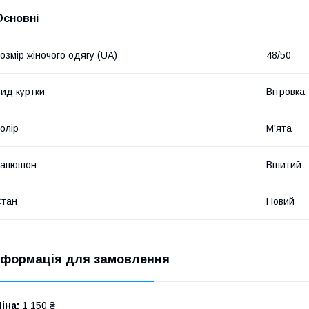
Основні
озмір жіночого одягу (UA)
48/50
ид куртки
Вітровка
олір
М'ята
Капюшон
Вшитий
Стан
Новий
нформація для замовлення
іна:
1 150 ₴