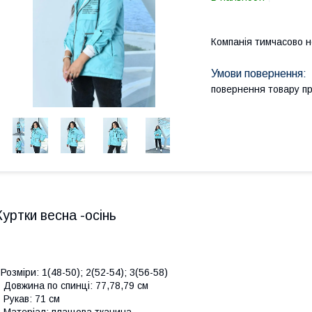
Компанія тимчасово 
повернення товару п
Куртки весна -осінь
 Розміри: 1(48-50); 2(52-54); 3(56-58)
 Довжина по спинці: 77,78,79 см
 Рукав: 71 см
 Матеріал: плащова тканина