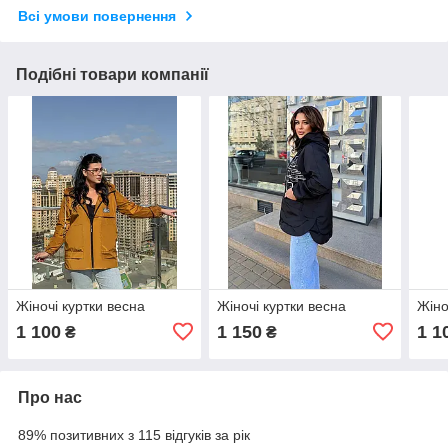
Всі умови повернення
Подібні товари компанії
Жіночі куртки весна
Жіночі куртки весна
Жіно
1 100
1 150
1 1
₴
₴
Про нас
89% позитивних з 115 відгуків за рік