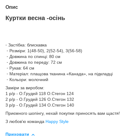
Опис
Куртки весна -осінь
⁃ Застібка: блискавка
⁃ Розміри: 1(48-50), 2(52-54), 3(56-58)
⁃ Довжина по спинці: 80 см
⁃ Довжина по переду: 72 см
⁃ Рукав: 64 см
⁃ Матеріал: плащова тканина «Канада», на підкладці
⁃ Кольори: молочний
Заміри за виробом:
1 р/р - О.Грудей 118 О.Стегон 124
2 р/р - О.Грудей 126 О.Стегон 132
3 р/р - О.Грудей 134 О.Стегон 140
Приємного шопінгу, нехай покупки приносять вам щастя!
З любов'ю команда
Happy Style
Приховати