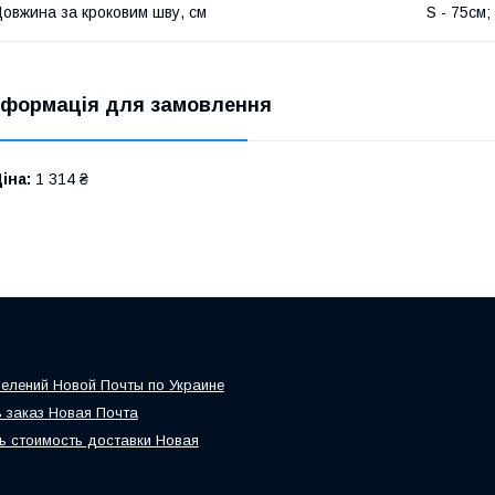
овжина за кроковим шву, см
S - 75см;
нформація для замовлення
іна:
1 314 ₴
елений Новой Почты по Украине
 заказ Новая Почта
ь стоимость доставки Новая