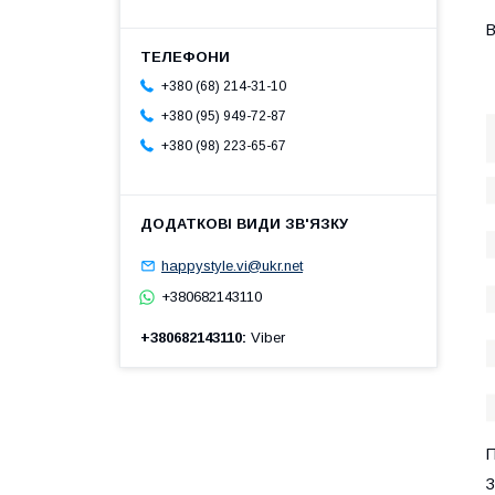
В
+380 (68) 214-31-10
+380 (95) 949-72-87
+380 (98) 223-65-67
happystyle.vi@ukr.net
+380682143110
+380682143110
Viber
П
З