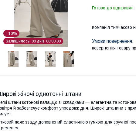
Готово до відправки
Компанія тимчасово 
–10%
Залишилось
0
0
днів
0
0
0
0
0
0
повернення товару п
Широкі жіночі однотонні штани
егкі штани котонові палаццо зі складками — елегантна та котонов
овітря й забезпечує комфорт упродовж дня. Широкі штанини з пр
илует.
тковий пояс ззаду доповнений еластичною гумкою для зручної пос
 ременем.