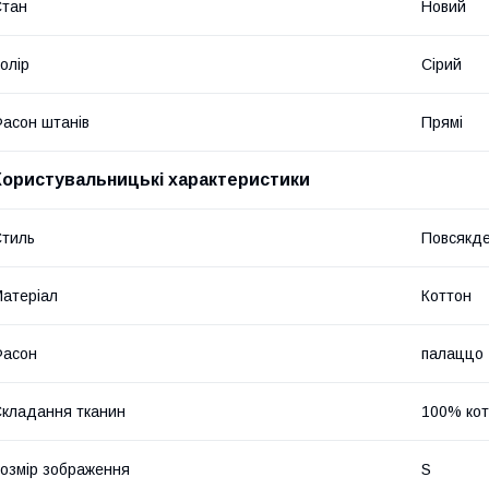
Стан
Новий
олір
Сірий
асон штанів
Прямі
Користувальницькі характеристики
тиль
Повсякд
атеріал
Коттон
Фасон
палаццо
кладання тканин
100% кот
озмір зображення
S