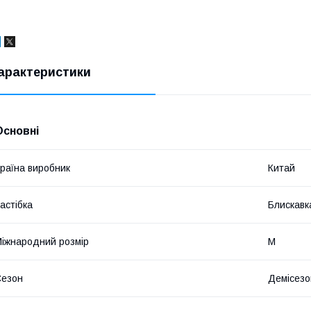
арактеристики
Основні
раїна виробник
Китай
астібка
Блискавк
іжнародний розмір
M
Сезон
Демісезо