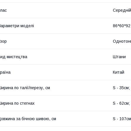
лас
Середній
араметри моделі
86*60*92 
зор
Однотон
ид мистецтва
Штани
раїна
Китай
ирина по талії/перезу, см
S - 35см;
ирина по стегнах
S - 62см;
овжина за бічною шивою, см
S - 107см