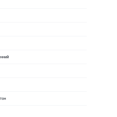
енний
тон