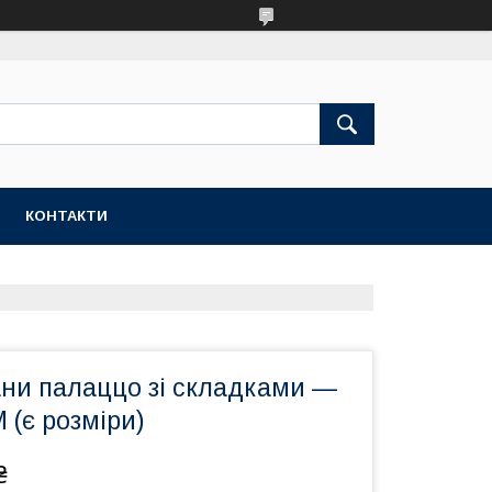
КОНТАКТИ
ани палаццо зі складками —
M (є розміри)
₴