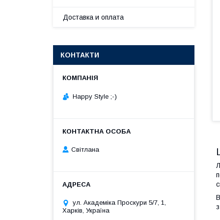
Доставка и оплата
КОНТАКТИ
Happy Style ;-)
Cвітлана
Л
п
с
В
ул. Академіка Проскури 5/7, 1,
з
Харків, Україна