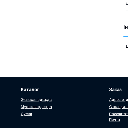
Д
І
Ц
Каталог
Заказ
Женская одежда
Адрес отд
Мужская одежда
Отследить
Сумки
Рассчитат
Почта