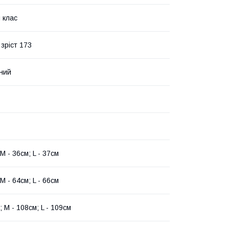
 клас
зріст 173
ний
 M - 36см; L - 37см
 M - 64см; L - 66см
; M - 108см; L - 109см