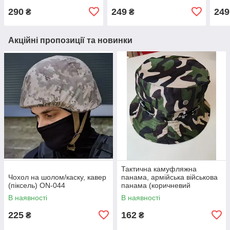
290
249
249
₴
₴
Акційні пропозиції та новинки
Тактична камуфляжна
Чохол на шолом/каску, кавер
панама, армійська військова
(піксель) ON-044
панама (коричневий
камуфляж) ON-027
В наявності
В наявності
225
162
₴
₴