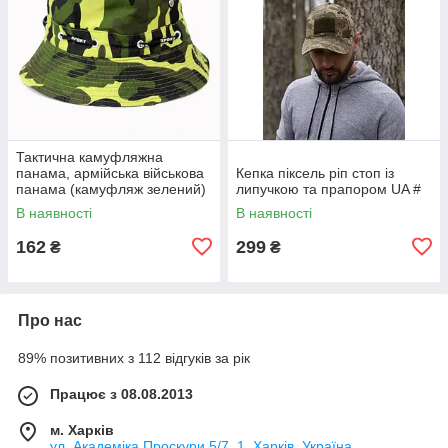
Тактична камуфляжна
панама, армійська військова
Кепка піксель ріп стоп із
панама (камуфляж зелений)
липучкою та прапором UA #
ON-025
В наявності
В наявності
162
299
₴
₴
Про нас
89% позитивних з 112 відгуків за рік
Працює з 08.08.2013
м. Харків
ул. Академіка Проскури 5/7, 1, Харків, Україна