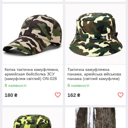
Кепка тактична камуфляжна,
Тактична камуфляжна
армейская бейсболка ЗСУ
панама, армійська військова
(камуфляж світлий) ON-028
панама (світлий камуфляж)
ON-026
В наявності
В наявності
180
162
₴
₴