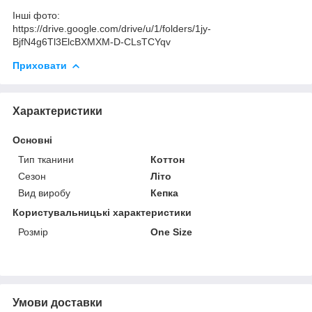
Інші фото:
https://drive.google.com/drive/u/1/folders/1jy-
BjfN4g6Tl3ElcBXMXM-D-CLsTCYqv
Приховати
Характеристики
Основні
Тип тканини
Коттон
Сезон
Літо
Вид виробу
Кепка
Користувальницькі характеристики
Розмір
One Size
Умови доставки