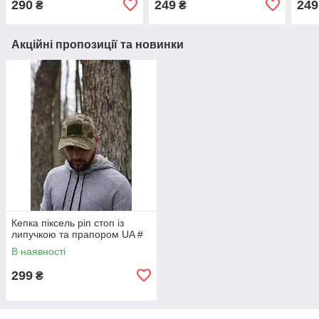
290
249
249
₴
₴
Акційні пропозиції та новинки
Кепка піксель ріп стоп із
липучкою та прапором UA #
В наявності
299
₴