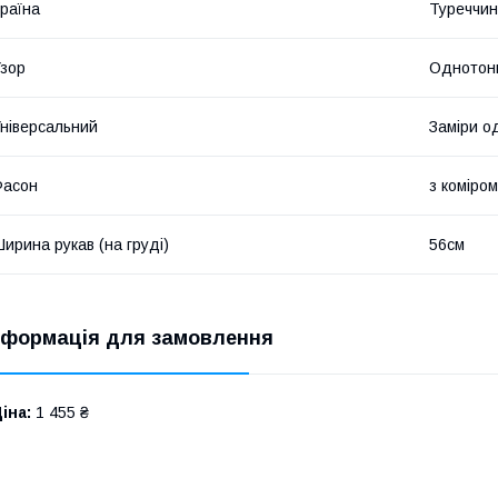
раїна
Туреччи
зор
Однотон
ніверсальний
Заміри од
Фасон
з коміром
ирина рукав (на груді)
56см
нформація для замовлення
іна:
1 455 ₴