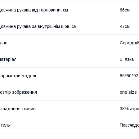
овжина рукава від горловини, см
66см
овжина рукава за внутрішнім шов, см
47см
лас
Середній
атеріал
В' язка
араметри моделі
86*60*92 
озмір зображення
one size
кладання тканин
33% акри
тиль
Повсякд