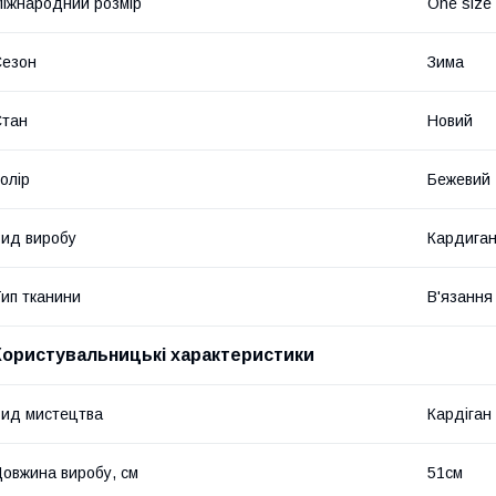
іжнародний розмір
One size
Сезон
Зима
Стан
Новий
олір
Бежевий
ид виробу
Кардига
ип тканини
В'язання
Користувальницькі характеристики
ид мистецтва
Кардіган
овжина виробу, см
51см