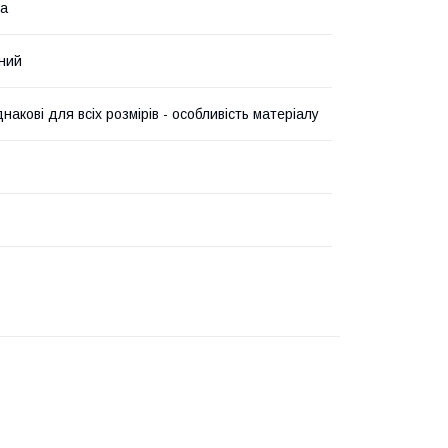
на
ний
накові для всіх розмірів - особливість матеріалу