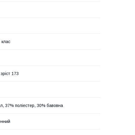
 клас
зріст 173
л, 37% поліестер, 30% бавовна
енний