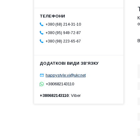
К
о
+380 (68) 214-31-10
+380 (95) 949-72-87
В
+380 (98) 223-65-67
happystyle.vi@ukr.net
+380682143110
+380682143110
Viber