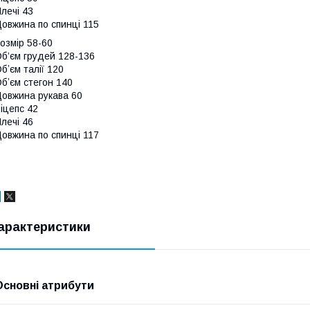
лечі 43
овжина по спинці 115
озмір 58-60
б’єм грудей 128-136
бʼєм талії 120
бʼєм стегон 140
овжина рукава 60
іцепс 42
лечі 46
овжина по спинці 117
арактеристики
Основні атрибути