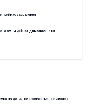
не приймає замовлення
ротягом 14 днів
за домовленістю
иємна на дотик, не кошлатиться ,не линяє )