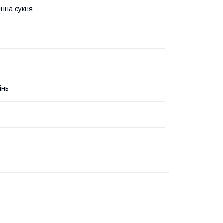
нна сукня
інь