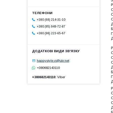
Р
О
О
О
+380 (68) 214-31-10
Д
+380 (95) 949-72-87
Б
П
+380 (98) 223-65-67
Д
Р
О
О
happystyle.vi@ukr.net
О
Д
+380682143110
Б
П
+380682143110
Viber
Д
Р
О
О
О
Д
Б