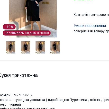
Компанія тимчасово 
–10%
повернення товару п
Залишилось
0
0
днів
0
0
0
0
0
0
Сукня трикотажна
озміри : 46-48,50-52
канина : турецька двонитка ( виробництво Туреччина , якісна , пр
олір : чорний
аміри виробу по зовнішньому шву: