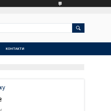
КОНТАКТИ
ку
₴
vl