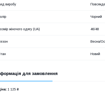
ид виробу
Повсякде
олір
Чорний
озмір жіночого одягу (UA)
46/48
Сезон
Весна/Ос
Стан
Новий
нформація для замовлення
іна:
1 125 ₴