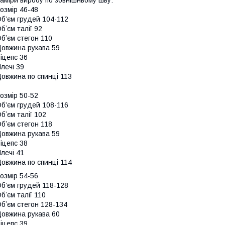
озмір 46-48
б’єм грудей 104-112
бʼєм талії 92
бʼєм стегон 110
овжина рукава 59
іцепс 36
лечі 39
овжина по спинці 113
озмір 50-52
б’єм грудей 108-116
бʼєм талії 102
бʼєм стегон 118
овжина рукава 59
іцепс 38
лечі 41
овжина по спинці 114
озмір 54-56
б’єм грудей 118-128
бʼєм талії 110
бʼєм стегон 128-134
овжина рукава 60
іцепс 39