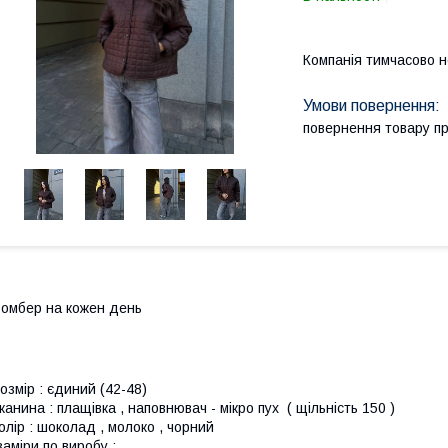
Компанія тимчасово 
повернення товару п
омбер на кожен день
озмір : єдиний (42-48)
канина : плащівка , наповнювач - мікро пух ( щільність 150 )
олір : шоколад , молоко , чорний
аміри по виробу :