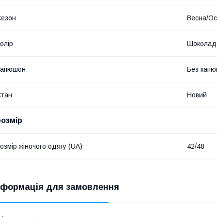
Сезон
Весна/Ос
олір
Шоколад
Капюшон
Без кап
Стан
Новий
розмір
озмір жіночого одягу (UA)
42/48
нформація для замовлення