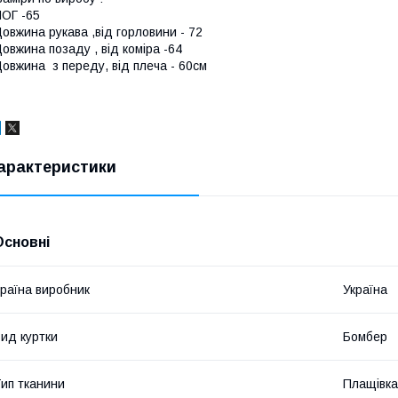
ОГ -65
овжина рукава ,від горловини - 72
овжина позаду , від коміра -64
овжина з переду, від плеча - 60см
арактеристики
Основні
раїна виробник
Україна
ид куртки
Бомбер
ип тканини
Плащівка