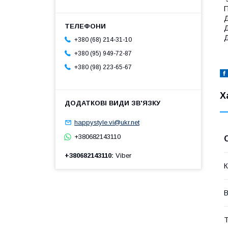
П
Д
Д
Д
+380 (68) 214-31-10
+380 (95) 949-72-87
+380 (98) 223-65-67
Х
happystyle.vi@ukr.net
+380682143110
+380682143110
Viber
К
В
Т