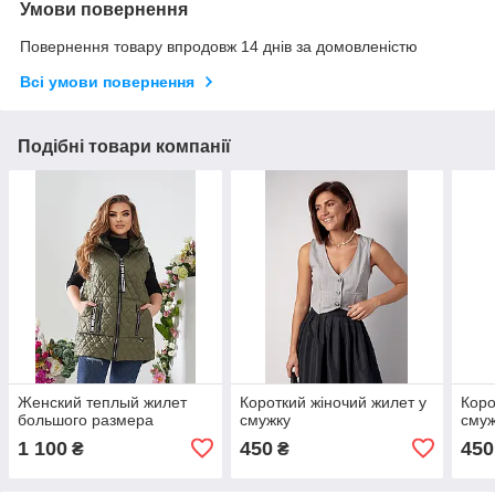
Умови повернення
Повернення товару впродовж 14 днів за домовленістю
Всі умови повернення
Подібні товари компанії
Женский теплый жилет
Короткий жіночий жилет у
Коро
большого размера
смужку
смуж
1 100
450
450
₴
₴