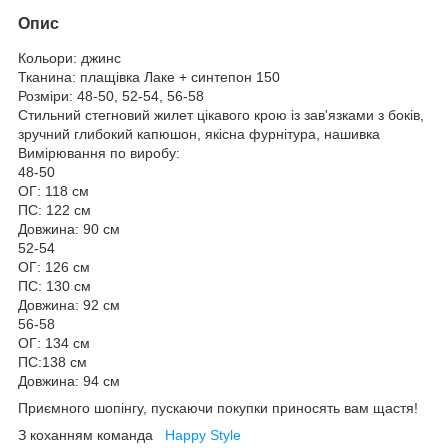
Опис
Кольори: джинс
Тканина: плащівка Лаке + синтепон 150
Розміри: 48-50, 52-54, 56-58
Стильний стегновий жилет цікавого крою із зав'язками з боків,
зручний глибокий капюшон, якісна фурнітура, нашивка
Вимірювання по виробу:
48-50
ОГ: 118 см
ПС: 122 см
Довжина: 90 см
52-54
ОГ: 126 см
ПС: 130 см
Довжина: 92 см
56-58
ОГ: 134 см
ПС:138 см
Довжина: 94 см
Приємного шопінгу, пускаючи покупки приносять вам щастя!
З коханням команда
Happy Style