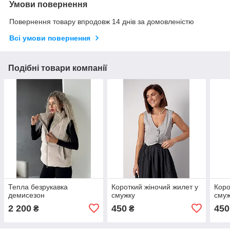
Умови повернення
Повернення товару впродовж 14 днів за домовленістю
Всі умови повернення
Подібні товари компанії
Тепла безрукавка
Короткий жіночий жилет у
Коро
демисезон
смужку
смуж
2 200
450
450
₴
₴