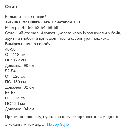
Опис
Кольори: світло-сірий
Тканина: плащівка Лаке + синтепон 150
Розміри: 48-50, 52-54, 56-58
Стильний стегновий жилет цікавого крою із зав'язками з боків,
зручний глибокий капюшон, якісна фурнітура, нашивка
Вимірювання по виробу:
48-50
ОГ: 118 см
ПС: 122 см
Довжина: 90 см
52-54
ОГ: 126 см
ПС: 130 см
Довжина: 92 см
56-58
ОГ: 134 см
ПС:138 см
Довжина: 94 см
Приємного шопінгу, пускаючи покупки приносять вам щастя!
З коханням команда
Happy Style