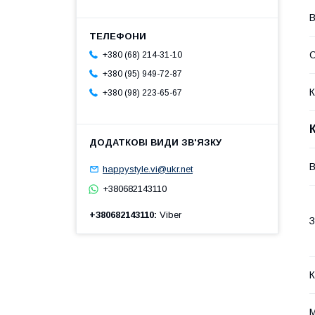
В
+380 (68) 214-31-10
+380 (95) 949-72-87
К
+380 (98) 223-65-67
happystyle.vi@ukr.net
+380682143110
+380682143110
Viber
З
К
М