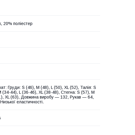
, 20% поліестер
ат: Груди: S (46), M (48), L (50), XL (52), Талія: S
M (34-44), L (36-46), XL (38-48), Стегна: S (57), M
61), XL (63), Довжина виробу — 132, Рукав — 64,
 Низької еластичності.
s