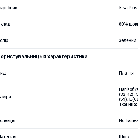
иробник
Issa Plus
Склад
80% шовк
олір
Зелений
Користувальницькі характеристики
Вид
Плаття
Напівобхв
(32-42), 
аміри
(59), L (
Тканина:
олекція
No frame
атеріал
Шовк