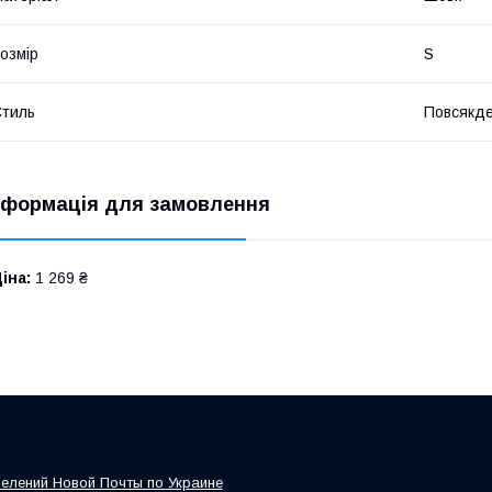
озмір
S
тиль
Повсякд
нформація для замовлення
іна:
1 269 ₴
елений Новой Почты по Украине