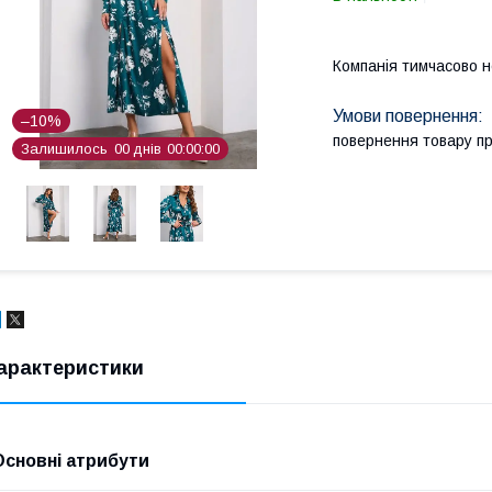
Компанія тимчасово 
–10%
повернення товару п
Залишилось
0
0
днів
0
0
0
0
0
0
арактеристики
Основні атрибути