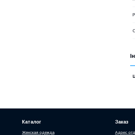
Р
С
І
Ц
Каталог
Заказ
Женская одежда
Адрес отд