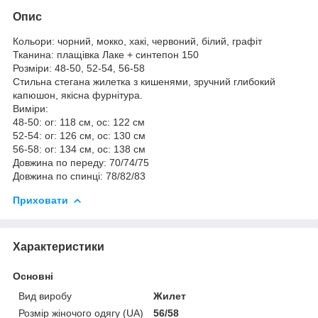
Опис
Кольори: чорний, мокко, хакі, червоний, білий, графіт
Тканина: плащівка Лаке + синтепон 150
Розміри: 48-50, 52-54, 56-58
Стильна стегана жилетка з кишенями, зручний глибокий
капюшон, якісна фурнітура.
Виміри:
48-50: ог: 118 см, ос: 122 см
52-54: ог: 126 см, ос: 130 см
56-58: ог: 134 см, ос: 138 см
Довжина по переду: 70/74/75
Довжина по спинці: 78/82/83
Приховати
Характеристики
Основні
Вид виробу
Жилет
Розмір жіночого одягу (UA)
56/58