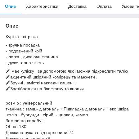
Опис
Характеристики
Доставка
Оплата
Умови п
Опис
Куртка - вітрівка
- зручна посадка
- подовжений крій
- легка , дихаючи тканина
- дуже гарна якість
🖍️ має куліску , за допомогою якої можна підкреслити талію
🖍️акцентний шкіряний комірець та манжети .
🖍️Зручні , вмісткі накладні кишені .
🖍️Застібається на блискавку та кнопки .
розмір : універсальний
тканина : замш- діагональ + Підкладка діагональ + еко шкіра
колір : бургунди , сірий - циркон, кемел
Заміри по виробу :
ОГ до 130
Довжина рукава від горловини-74
Довжина по спинці-78