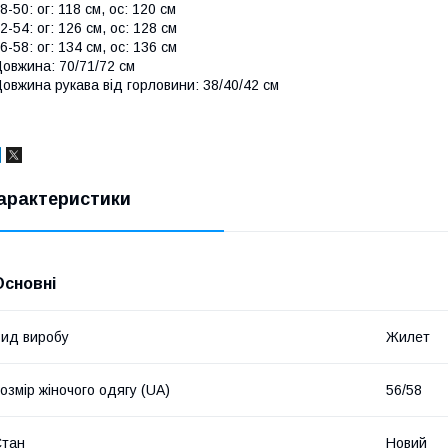
8-50: ог: 118 см, ос: 120 см
2-54: ог: 126 см, ос: 128 см
6-58: ог: 134 см, ос: 136 см
овжина: 70/71/72 см
овжина рукава від горловини: 38/40/42 см
арактеристики
Основні
ид виробу
Жилет
озмір жіночого одягу (UA)
56/58
Стан
Новий