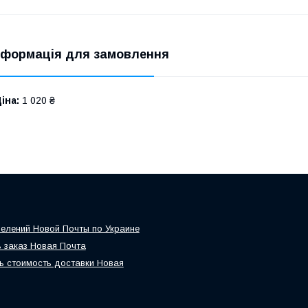
нформація для замовлення
іна:
1 020 ₴
елений Новой Почты по Украине
 заказ Новая Почта
ь стоимость доставки Новая