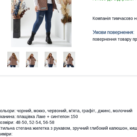
Компанія тимчасово 
повернення товару п
ольори: чорний, мокко, червоний, м'ята, графіт, джинс, молочний
канина: плащівка Лаке + синтепон 150
озміри: 48-50, 52-54, 56-58
тильна стегана жилетка з рукавом, зручний глибокий капюшон, кише
иміри: