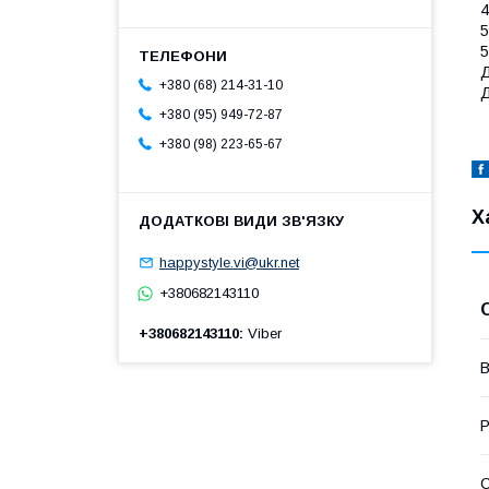
4
5
5
Д
+380 (68) 214-31-10
Д
+380 (95) 949-72-87
+380 (98) 223-65-67
Х
happystyle.vi@ukr.net
+380682143110
+380682143110
Viber
В
Р