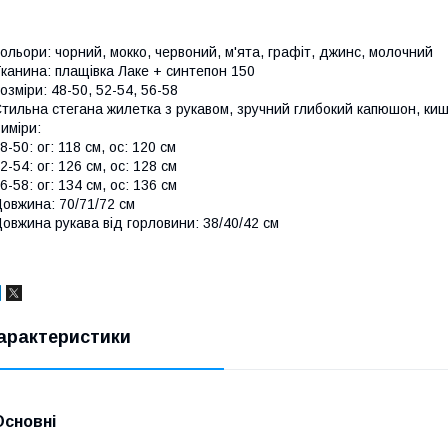
ольори: чорний, мокко, червоний, м'ята, графіт, джинс, молочний
канина: плащівка Лаке + синтепон 150
озміри: 48-50, 52-54, 56-58
тильна стегана жилетка з рукавом, зручний глибокий капюшон, кише
иміри:
8-50: ог: 118 см, ос: 120 см
2-54: ог: 126 см, ос: 128 см
6-58: ог: 134 см, ос: 136 см
овжина: 70/71/72 см
овжина рукава від горловини: 38/40/42 см
арактеристики
Основні