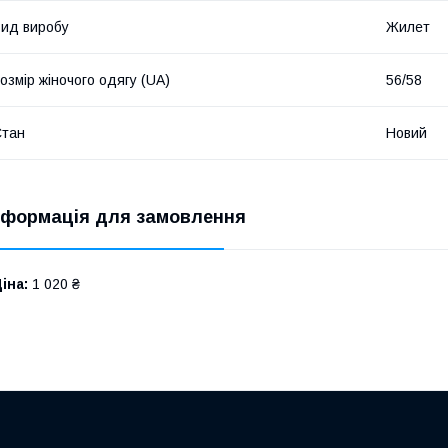
ид виробу
Жилет
озмір жіночого одягу (UA)
56/58
Стан
Новий
нформація для замовлення
іна:
1 020 ₴