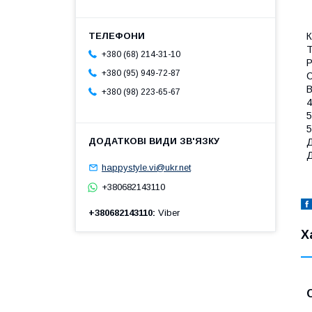
К
Т
+380 (68) 214-31-10
Р
+380 (95) 949-72-87
С
В
+380 (98) 223-65-67
4
5
5
Д
Д
happystyle.vi@ukr.net
+380682143110
+380682143110
Viber
Х