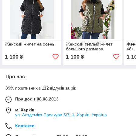
Женский жилет на осень
Женский теплый жилет
Женс
большого размера
48+
1 100
1 100
1 1
₴
₴
Про нас
89% позитивних з 112 відгуків за рік
Працює з 08.08.2013
м. Харків
ул. Академіка Проскури 5/7, 1, Харків, Україна
Контакти