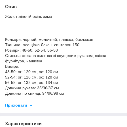
Опис
Жилет жіночій осінь зима
Кольори: чорний, молочний, пляшка, баклажан
Тканина: плащівка Лаке + синтепон 150
Розміри: 48-50, 52-54, 56-58
Стильна стегана жилетка зі спущеним рукавом, якісна
фурнітура, нашивка
Виміри:
48-50: ог: 120 см, ос: 120 см
52-54: ог: 126 см, ос: 128 см
56-58: ог: 132 см, ос: 134 см
Довжина рукава: 35/36/37 см
Довжина по спинці: 94/96/98 см
Приховати
Характеристики