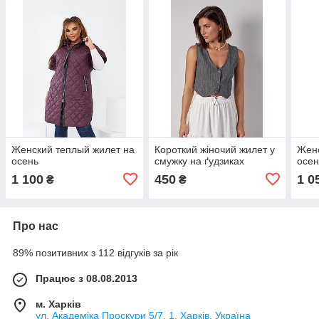
Женский теплый жилет на
Короткий жіночий жилет у
Женс
осень
смужку на ґудзиках
осен
1 100
450
1 0
₴
₴
Про нас
89% позитивних з 112 відгуків за рік
Працює з 08.08.2013
м. Харків
ул. Академіка Проскури 5/7, 1, Харків, Україна