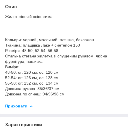
Опис
Жилет жіночій осінь зима
Кольори: чорний, молочний, пляшка, баклажан
Тканина: плащівка Лаке + синтепон 150
Розміри: 48-50, 52-54, 56-58
Стильна стегана жилетка зі спущеним рукавом, якісна
фурнітура, нашивка
Виміри:
48-50: ог: 120 см, ос: 120 см
52-54: ог: 126 см, ос: 128 см
56-58: ог: 132 см, ос: 134 см
Довжина рукава: 35/36/37 см
Довжина по спинці: 94/96/98 см
Приховати
Характеристики