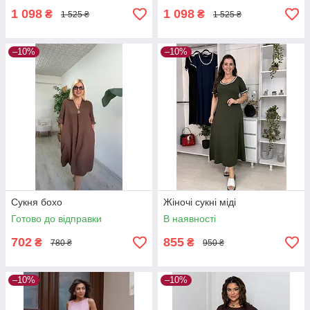
1 098
1 098
₴
₴
1 525 ₴
1 525 ₴
–10%
–10%
Сукня бохо
Жіночі сукні міді
Готово до відправки
В наявності
702
855
₴
₴
780 ₴
950 ₴
–10%
–10%