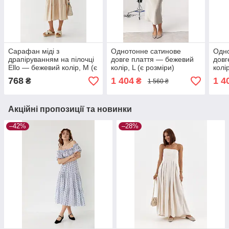
Сарафан міді з
Однотонне сатинове
Одно
драпіруванням на пілочці
довге плаття — бежевий
довг
Ello — бежевий колір, M (є
колір, L (є розміри)
колі
розміри)
768
1 404
1 4
₴
₴
1 560 ₴
Акційні пропозиції та новинки
–42%
–28%