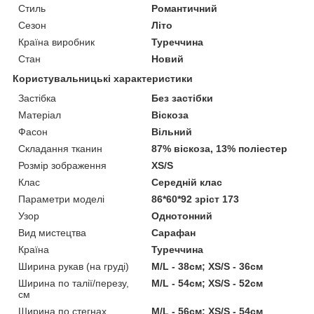
Стиль
Романтичний
Сезон
Літо
Країна виробник
Туреччина
Стан
Новий
Користувальницькі характеристики
Застібка
Без застібки
Матеріал
Віскоза
Фасон
Вільний
Складання тканин
87% віскоза, 13% поліестер
Розмір зображення
XS/S
Клас
Середній клас
Параметри моделі
86*60*92 зріст 173
Узор
Однотонний
Вид мистецтва
Сарафан
Країна
Туреччина
Ширина рукав (на груді)
M/L - 38см; XS/S - 36см
Ширина по талії/перезу,
M/L - 54см; XS/S - 52см
см
Ширина по стегнах
M/L - 56см; XS/S - 54см