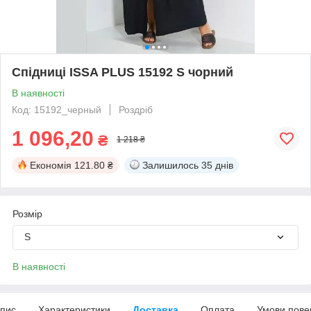
Спідниці ISSA PLUS 15192 S чорний
В наявності
Код: 15192_черный
Роздріб
1 096,20
₴
1 218 ₴
Економія
121.80 ₴
Залишилось
35 днів
Розмір
S
В наявності
пис
Характеристики
Доставка
Оплата
Умови пове