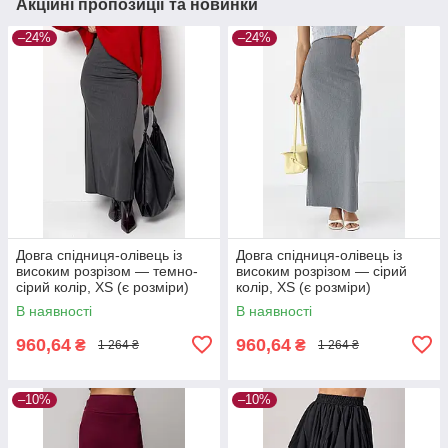
Акційні пропозиції та новинки
–24%
–24%
Довга спідниця-олівець із
Довга спідниця-олівець із
високим розрізом — темно-
високим розрізом — сірий
сірий колір, XS (є розміри)
колір, XS (є розміри)
В наявності
В наявності
960,64
960,64
₴
₴
1 264 ₴
1 264 ₴
–10%
–10%