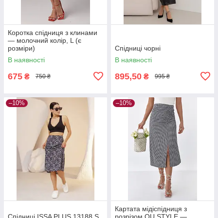
Коротка спідниця з клинами
— молочний колір, L (є
розміри)
Спідниці чорні
В наявності
В наявності
675
895,50
₴
₴
750 ₴
995 ₴
–10%
–10%
Картата мідіспідниця з
Спідниці ISSA PLUS 13188 S
розрізом QU STYLE —