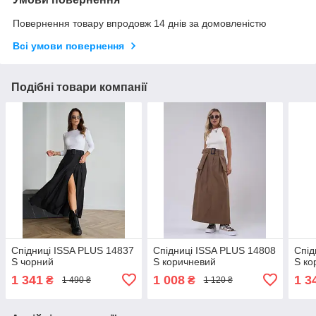
Повернення товару впродовж 14 днів за домовленістю
Всі умови повернення
Подібні товари компанії
Спідниці ISSA PLUS 14837
Спідниці ISSA PLUS 14808
Спід
S чорний
S коричневий
S ко
1 341
1 008
1 3
₴
₴
1 490 ₴
1 120 ₴