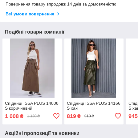
Повернення товару впродовж 14 днів за домовленістю
Всі умови повернення
Подібні товари компанії
Спідниці ISSA PLUS 14808
Спідниці ISSA PLUS 14166
Спід
S коричневий
S хакі
S ха
1 008
819
945
₴
₴
1 120 ₴
910 ₴
Акційні пропозиції та новинки