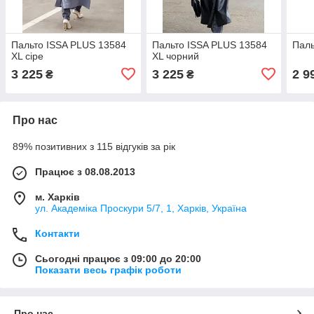
Пальто ISSA PLUS 13584
Пальто ISSA PLUS 13584
Паль
XL сіре
XL чорний
3 225
3 225
2 9
₴
₴
Про нас
89% позитивних з 115 відгуків за рік
Працює з 08.08.2013
м. Харків
ул. Академіка Проскури 5/7, 1, Харків, Україна
Контакти
Сьогодні працює з 09:00 до 20:00
Показати весь графік роботи
Про нас