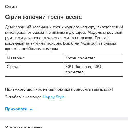
Опис
Сірий жіночий тренч весна
Демісезонний класичний тренч чорного кольору, виготовлений
із полірованої бавовни з нижнім підкладом. Модель із довгими
рукавами декорована хлястиками та вставкою. Тренч із
кишенями та знімним поясом. Виріб на ґудзиках із прямим
кроєм і англійським коміром
Матеріал:
Котон/поліестер
Склад:
80%, бавовна, 20%,
поліестер
Приємного шопінгу, нехай покупки приносять вам щастя!
З любов'ю команда
Happy Style
Приховати
Характеристики