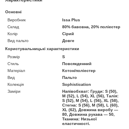
Основні
Виробник
Issa Plus
Склад
80% бавовна, 20% поліестер
Колір
Сірий
Вид пальто
Довге
Користувальницькі характеристики
Розмір
S
Стиль
Повсякденний
Матеріал
Котон/поліестер
Вид
Пальто
Колекція
Sophistication
Заміри
Напівобхват: Груди: S (50),
M (52), L (54), XL (56), Талія:
S (52), M (54), L (56), XL (58),
Стегна: S (56), M (58), L (60),
XL (62), Довжина виробу —
80, Довжина рукава — 50,
Тканина: Низької
еластичності.