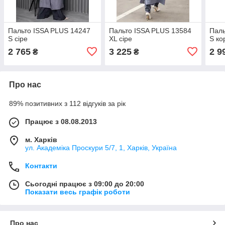
Пальто ISSA PLUS 14247
Пальто ISSA PLUS 13584
Паль
S сіре
XL сіре
S ко
2 765
3 225
2 9
₴
₴
Про нас
89% позитивних з 112 відгуків за рік
Працює з 08.08.2013
м. Харків
ул. Академіка Проскури 5/7, 1, Харків, Україна
Контакти
Сьогодні працює з 09:00 до 20:00
Показати весь графік роботи
Про нас