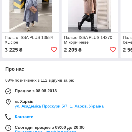
Пальто ISSA PLUS 13584
Пальто ISSA PLUS 14270
Паль
XL сіре
M коричневе
беж
3 225
2 205
2 5
₴
₴
Про нас
89% позитивних з 112 відгуків за рік
Працює з 08.08.2013
м. Харків
ул. Академіка Проскури 5/7, 1, Харків, Україна
Контакти
Сьогодні працює з 09:00 до 20:00
Показати весь графік роботи