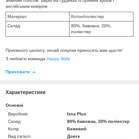
знімним поясом. Виріб на ґудзиках із прямим кроєм і
англійським коміром
Матеріал:
Котон/поліестер
Склад:
80%, бавовна, 20%,
поліестер
Приємного шопінгу, нехай покупки приносять вам щастя!
З любов'ю команда
Happy Style
Приховати
Характеристики
Основні
Виробник
Issa Plus
Склад
80% бавовна, 20% поліестер
Колір
Бежевий
Вид пальто
Довге