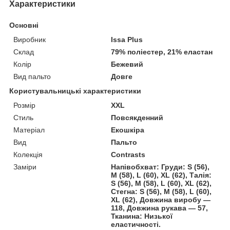
Характеристики
Основні
Виробник
Issa Plus
Склад
79% поліестер, 21% еластан
Колір
Бежевий
Вид пальто
Довге
Користувальницькі характеристики
Розмір
XXL
Стиль
Повсякденний
Матеріал
Екошкіра
Вид
Пальто
Колекція
Contrasts
Заміри
Напівобхват: Груди: S (56),
M (58), L (60), XL (62), Талія:
S (56), M (58), L (60), XL (62),
Стегна: S (56), M (58), L (60),
XL (62), Довжина виробу —
118, Довжина рукава — 57,
Тканина: Низької
еластичності.