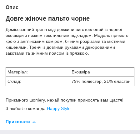
Опис
Довге жіноче пальто чорне
Демісезонний тренч міді довжини виготовлений із чорної
екошкіри з нижнім текстильним підкладом. Модель прямого
крою з англійським коміром, бічним розрізами та місткими
кишенями. Тренч із довгими рукавами декорованими
закотами та знімним поясом із пряжкою.
Матеріал:
Екошкіра
Склад:
79% поліестер, 21% еластан
Приємного шопінгу, нехай покупки приносять вам щастя!
З любов'ю команда
Happy Style
Приховати