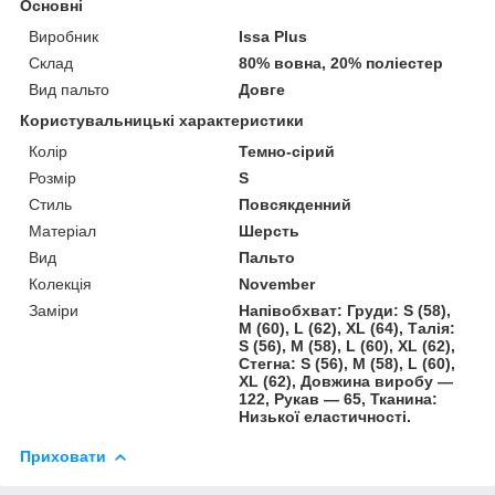
Основні
Виробник
Issa Plus
Склад
80% вовна, 20% поліестер
Вид пальто
Довге
Користувальницькі характеристики
Колір
Темно-сірий
Розмір
S
Стиль
Повсякденний
Матеріал
Шерсть
Вид
Пальто
Колекція
November
Заміри
Напівобхват: Груди: S (58),
M (60), L (62), XL (64), Талія:
S (56), M (58), L (60), XL (62),
Стегна: S (56), M (58), L (60),
XL (62), Довжина виробу —
122, Рукав — 65, Тканина:
Низької еластичності.
Приховати