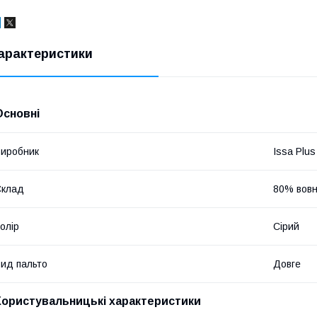
арактеристики
Основні
иробник
Issa Plus
Склад
80% вовн
олір
Сірий
ид пальто
Довге
Користувальницькі характеристики