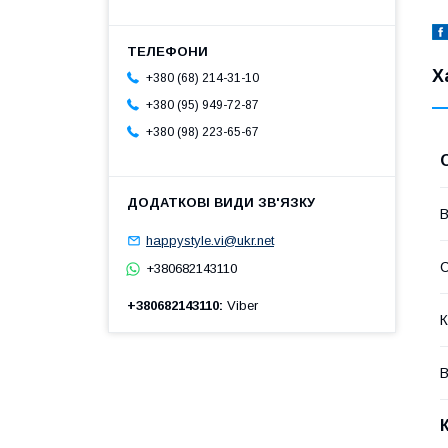
Х
+380 (68) 214-31-10
+380 (95) 949-72-87
+380 (98) 223-65-67
В
happystyle.vi@ukr.net
+380682143110
+380682143110
Viber
К
В