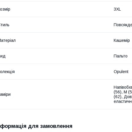
озмір
3XL
тиль
Повсякд
атеріал
Кашемір
Вид
Пальто
олекція
Opulent
Напівобхв
(56), M (5
аміри
(62), До
еластичн
нформація для замовлення