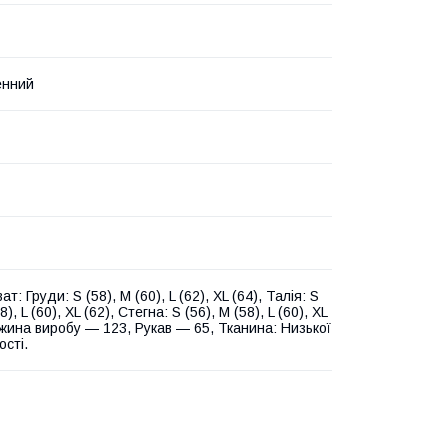
енний
ат: Груди: S (58), M (60), L (62), XL (64), Талія: S
8), L (60), XL (62), Стегна: S (56), M (58), L (60), XL
вжина виробу — 123, Рукав — 65, Тканина: Низької
ості.