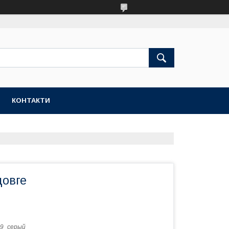
КОНТАКТИ
довге
49_серый