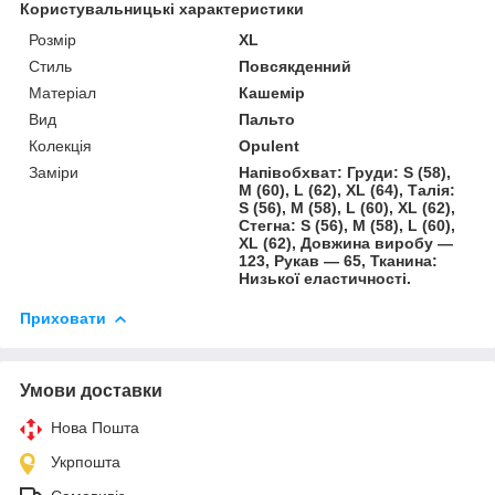
Користувальницькі характеристики
Розмір
XL
Стиль
Повсякденний
Матеріал
Кашемір
Вид
Пальто
Колекція
Opulent
Заміри
Напівобхват: Груди: S (58),
M (60), L (62), XL (64), Талія:
S (56), M (58), L (60), XL (62),
Стегна: S (56), M (58), L (60),
XL (62), Довжина виробу —
123, Рукав — 65, Тканина:
Низької еластичності.
Приховати
Умови доставки
Нова Пошта
Укрпошта