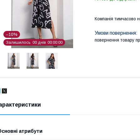
Компанія тимчасово 
–10%
повернення товару п
Залишилось
0
0
днів
0
0
0
0
0
0
арактеристики
Основні атрибути