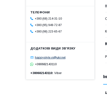
В
+380 (68) 214-31-10
+380 (95) 949-72-87
К
+380 (98) 223-65-67
Р
happystyle.vi@ukr.net
+380682143110
+380682143110
Viber
І
Ц