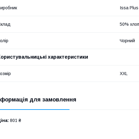
иробник
Issa Plus
Склад
50% хлоп
олір
Чорний
Користувальницькі характеристики
озмір
XXL
нформація для замовлення
іна:
801 ₴