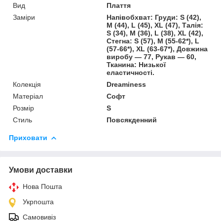
Вид
Плаття
Заміри
Напівобхват: Груди: S (42),
M (44), L (45), XL (47), Талія:
S (34), M (36), L (38), XL (42),
Стегна: S (57), M (55-62*), L
(57-66*), XL (63-67*), Довжина
виробу — 77, Рукав — 60,
Тканина: Низької
еластичності.
Колекція
Dreaminess
Матеріал
Софт
Розмір
S
Стиль
Повсякденний
Приховати
Умови доставки
Нова Пошта
Укрпошта
Самовивіз