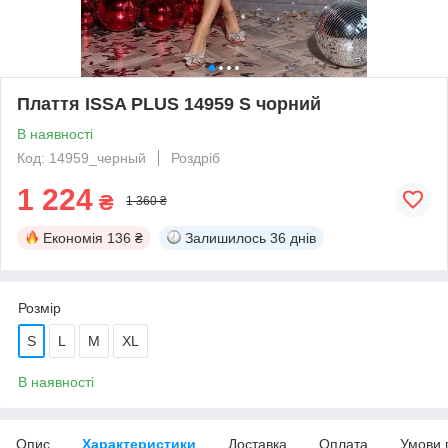
Плаття ISSA PLUS 14959 S чорний
В наявності
Код: 14959_черный
Роздріб
1 224
₴
1 360 ₴
Економія
136 ₴
Залишилось
36 днів
Розмір
S
L
M
XL
В наявності
Опис
Характеристики
Доставка
Оплата
Умови 