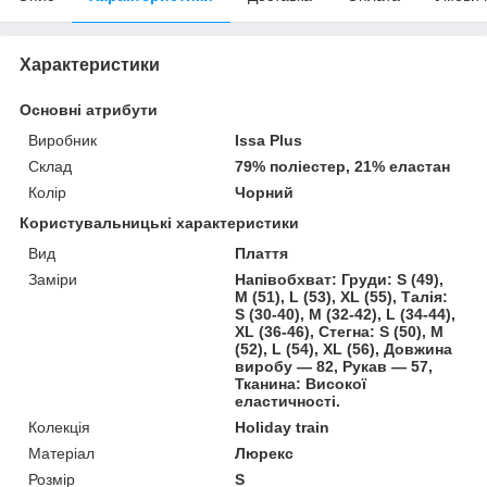
Характеристики
Основні атрибути
Виробник
Issa Plus
Склад
79% поліестер, 21% еластан
Колір
Чорний
Користувальницькі характеристики
Вид
Плаття
Заміри
Напівобхват: Груди: S (49),
M (51), L (53), XL (55), Талія:
S (30-40), M (32-42), L (34-44),
XL (36-46), Стегна: S (50), M
(52), L (54), XL (56), Довжина
виробу — 82, Рукав — 57,
Тканина: Високої
еластичності.
Колекція
Holiday train
Матеріал
Люрекс
Розмір
S