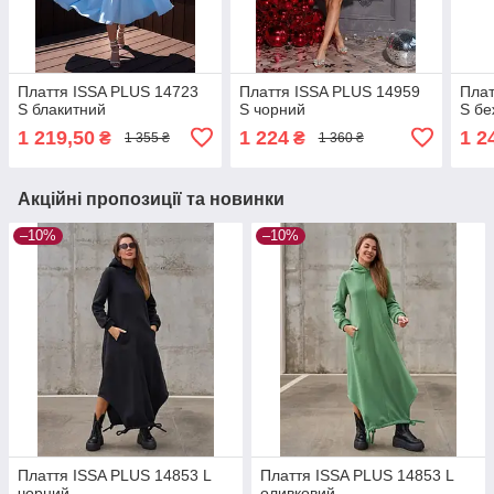
Плаття ISSA PLUS 14723
Плаття ISSA PLUS 14959
Плат
S блакитний
S чорний
S бе
1 219,50
1 224
1 2
₴
₴
1 355 ₴
1 360 ₴
Акційні пропозиції та новинки
–10%
–10%
Плаття ISSA PLUS 14853 L
Плаття ISSA PLUS 14853 L
чорний
оливковий