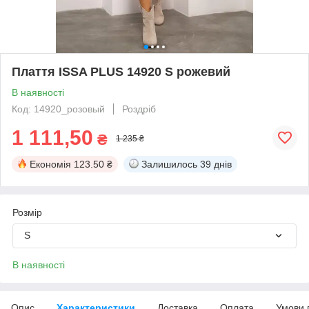
Плаття ISSA PLUS 14920 S рожевий
В наявності
Код: 14920_розовый
Роздріб
1 111,50
₴
1 235 ₴
Економія
123.50 ₴
Залишилось
39 днів
Розмір
S
В наявності
Опис
Характеристики
Доставка
Оплата
Умови 