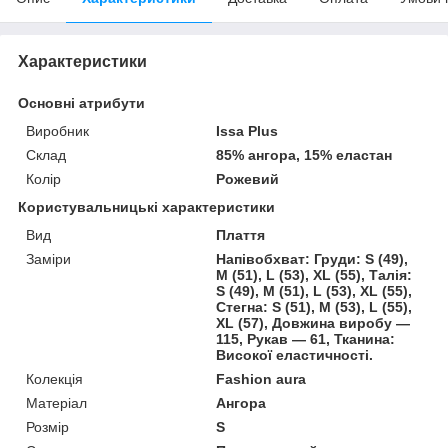
Характеристики
Основні атрибути
Виробник
Issa Plus
Склад
85% ангора, 15% еластан
Колір
Рожевий
Користувальницькі характеристики
Вид
Плаття
Заміри
Напівобхват: Груди: S (49),
M (51), L (53), XL (55), Талія:
S (49), M (51), L (53), XL (55),
Стегна: S (51), M (53), L (55),
XL (57), Довжина виробу —
115, Рукав — 61, Тканина:
Високої еластичності.
Колекція
Fashion aura
Матеріал
Ангора
Розмір
S