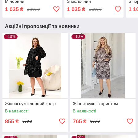
M чорний
S молочний
S чо
1 035
1 035
1 1
₴
₴
1 150 ₴
1 150 ₴
Акційні пропозиції та новинки
–10%
–10%
Жіночі сукні чорний колір
Жіночі сукні з принтом
В наявності
В наявності
855
765
₴
₴
950 ₴
850 ₴