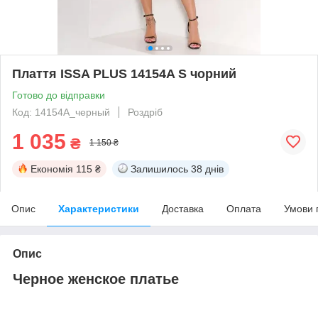
Плаття ISSA PLUS 14154A S чорний
Готово до відправки
Код: 14154A_черный
Роздріб
1 035
₴
1 150 ₴
Економія
115 ₴
Залишилось
38 днів
Опис
Характеристики
Доставка
Оплата
Умови 
Опис
Черное женское платье