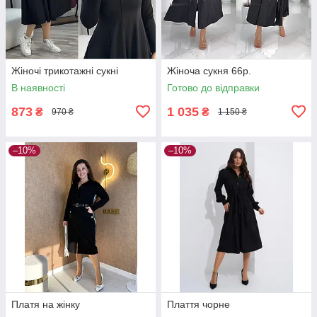
Жіночі трикотажні сукні
Жіноча сукня 66р.
В наявності
Готово до відправки
873
1 035
₴
₴
970 ₴
1 150 ₴
–10%
–10%
Платя на жінку
Плаття чорне