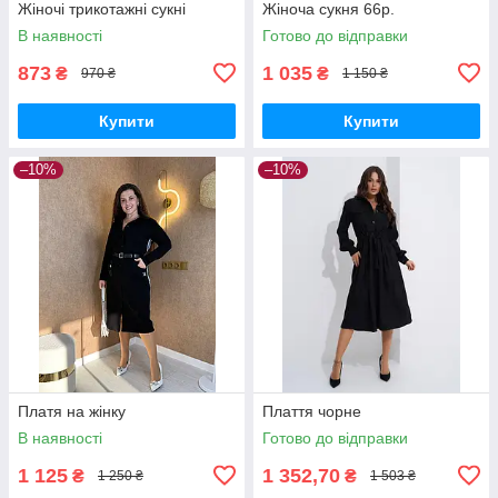
Жіночі трикотажні сукні
Жіноча сукня 66р.
В наявності
Готово до відправки
873
1 035
₴
₴
970 ₴
1 150 ₴
Купити
Купити
–10%
–10%
Платя на жінку
Плаття чорне
В наявності
Готово до відправки
1 125
1 352,70
₴
₴
1 250 ₴
1 503 ₴