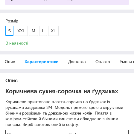
Розмір
S
XXL
M
L
XL
В наявності
Опис
Характеристики
Доставка
Оплата
Умови 
Опис
Коричнева сукня-сорочка на ґудзиках
Коричневе принтоване плаття-сорочка на ґудзиках із
рукавами завдовжки 3/4. Модель прямого крою з округлими
бічними розрізами та довжиною нижче колін. Плаття з
коміром-стійкою й бічними кишенями обладнане знімним
поясом. Виріб виготовлений із софту.