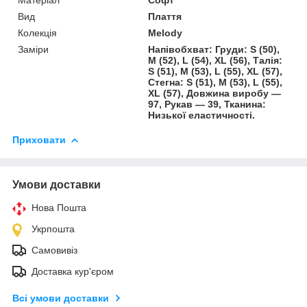
Вид
Плаття
Колекція
Melody
Заміри
Напівобхват: Груди: S (50),
M (52), L (54), XL (56), Талія:
S (51), M (53), L (55), XL (57),
Стегна: S (51), M (53), L (55),
XL (57), Довжина виробу —
97, Рукав — 39, Тканина:
Низької еластичності.
Приховати
Умови доставки
Нова Пошта
Укрпошта
Самовивіз
Доставка кур'єром
Всі умови доставки