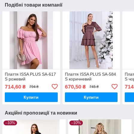
Подібні товари компанії
Плаття ISSA PLUS SA-617
Плаття ISSA PLUS SA-584
Плат
S рожевий
S коричневий
S чо
714,60
670,50
714
₴
₴
794 ₴
745 ₴
Купити
Купити
Акційні пропозиції та новинки
–10%
–10%