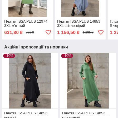
Плаття ISSA PLUS 12974
Плаття ISSA PLUS 14853
Плат
3XL м'ятний
3XL світло-сірий
S чо
631,80
1 156,50
1 2
₴
₴
702 ₴
1 285 ₴
Акційні пропозиції та новинки
–10%
–10%
Плаття ISSA PLUS 14853 L
Плаття ISSA PLUS 14853 L
чорний
оливковий