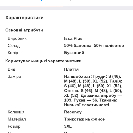
Характеристики
Основні атрибути
Виробник
Issa Plus
Склад
50% бавовна, 50% поліестер
Колір
Бузковий
Користувальницькі характеристики
Вид
Плаття
Заміри
Напівобхват: Груди: S (46),
M (48), L (50), XL (52), Талія:
S (46), M (48), L (50), XL (52),
Стегна: S (46), M (48), L (50),
XL (52), Довжина виробу —
109, Рукав — 56, Тканина:
Низької еластичності.
Колекція
Recency
Матеріал
Трикотаж на флиcе
Розмір
3XL