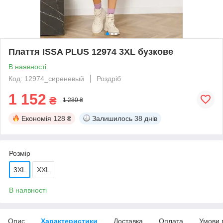
Плаття ISSA PLUS 12974 3XL бузкове
В наявності
Код: 12974_сиреневый
Роздріб
1 152
₴
1 280 ₴
Економія
128 ₴
Залишилось
38 днів
Розмір
3XL
XXL
В наявності
Опис
Характеристики
Доставка
Оплата
Умови 