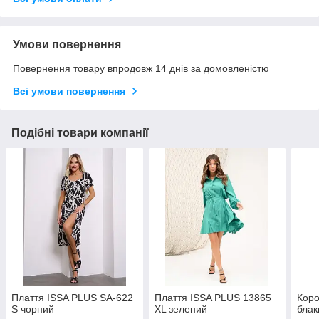
Умови повернення
Повернення товару впродовж 14 днів за домовленістю
Всі умови повернення
Подібні товари компанії
Плаття ISSA PLUS SA-622
Плаття ISSA PLUS 13865
Коро
S чорний
XL зелений
блак