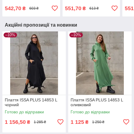
542,70
551,70
551
₴
₴
603 ₴
613 ₴
Акційні пропозиції та новинки
–10%
–10%
Плаття ISSA PLUS 14853 L
Плаття ISSA PLUS 14853 L
чорний
оливковий
Готово до відправки
Готово до відправки
1 156,50
1 125
₴
₴
1 285 ₴
1 250 ₴