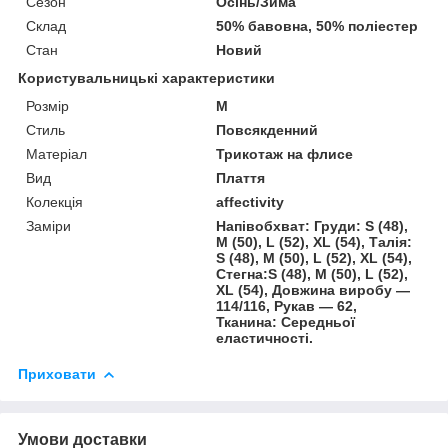
Сезон
Осінь/Зима
Склад
50% бавовна, 50% поліестер
Стан
Новий
Користувальницькі характеристики
Розмір
M
Стиль
Повсякденний
Матеріал
Трикотаж на флиcе
Вид
Плаття
Колекція
affectivity
Заміри
Напівобхват: Груди: S (48),
M (50), L (52), XL (54), Талія:
S (48), M (50), L (52), XL (54),
Стегна:S (48), M (50), L (52),
XL (54), Довжина виробу —
114/116, Рукав — 62,
Тканина: Середньої
еластичності.
Приховати
Умови доставки