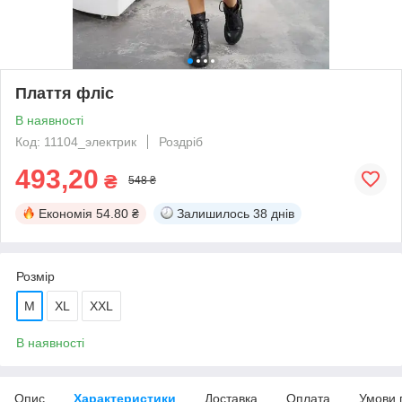
Плаття фліс
В наявності
Код: 11104_электрик
Роздріб
493,20
₴
548 ₴
Економія
54.80 ₴
Залишилось
38 днів
Розмір
M
XL
XXL
В наявності
Опис
Характеристики
Доставка
Оплата
Умови 