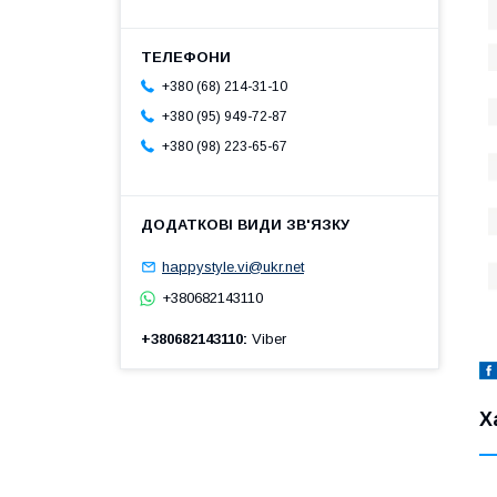
+380 (68) 214-31-10
+380 (95) 949-72-87
+380 (98) 223-65-67
happystyle.vi@ukr.net
+380682143110
+380682143110
Viber
Х