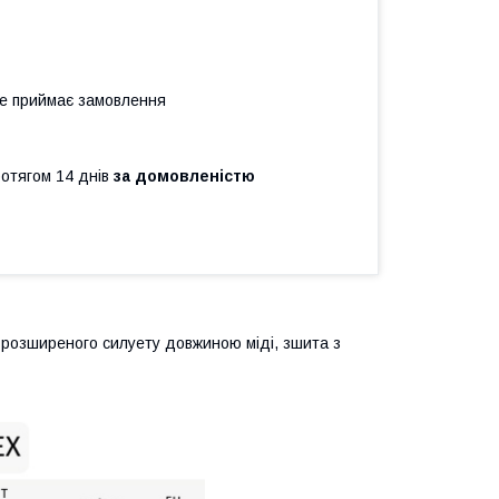
не приймає замовлення
ротягом 14 днів
за домовленістю
ь розширеного силуету довжиною міді, зшита з