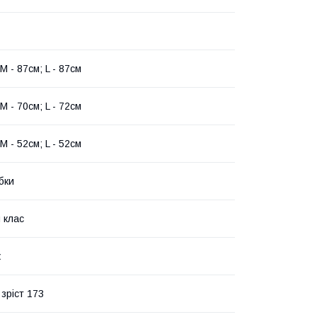
 M - 87см; L - 87см
 M - 70см; L - 72см
 M - 52см; L - 52см
бки
 клас
ж
зріст 173