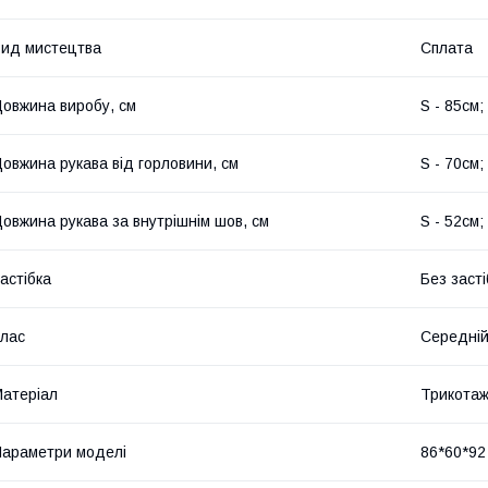
ид мистецтва
Сплата
овжина виробу, см
S - 85см;
овжина рукава від горловини, см
S - 70см;
овжина рукава за внутрішнім шов, см
S - 52см;
астібка
Без засті
лас
Середній
атеріал
Трикота
араметри моделі
86*60*92 