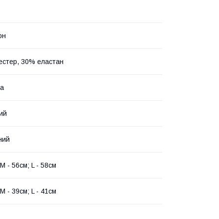
он
естер, 30% еластан
на
ий
ний
 М - 56см; L - 58см
 M - 39см; L - 41см