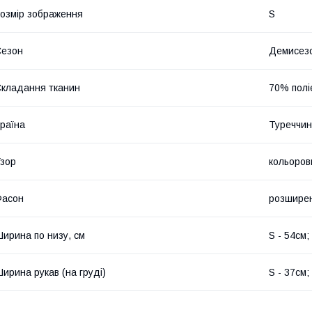
озмір зображення
S
Сезон
Демисез
кладання тканин
70% полі
раїна
Туреччи
зор
кольоров
Фасон
розшире
ирина по низу, см
S - 54см;
ирина рукав (на груді)
S - 37см;