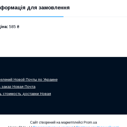
нформація для замовлення
іна:
585 ₴
елений Новой Почты по Украине
 заказ Новая Почта
ь стоимость доставки Новая
Сайт створений на маркетплейсі
Prom.ua