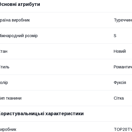
Основні атрибути
раїна виробник
Туреччи
іжнародний розмір
S
Стан
Новий
тиль
Романти
олір
Фуксія
ип тканини
Сітка
Користувальницькі характеристики
иробник
TOP20T