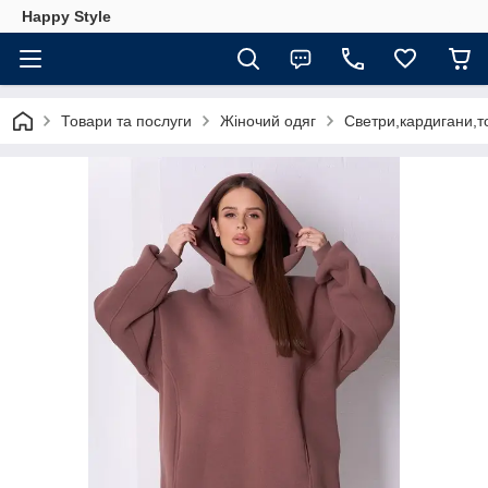
Happy Style
Товари та послуги
Жіночий одяг
Светри,кардигани,т