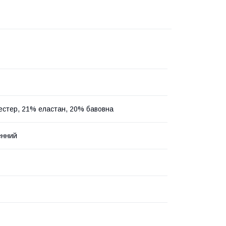
естер, 21% еластан, 20% бавовна
енний