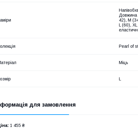
Напівобхв
Довжина 
аміри
42), M (34
L (60), X
еластичн
олекція
Pearl of s
атеріал
Міць
озмір
L
нформація для замовлення
іна:
1 455 ₴