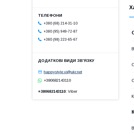
Х
+380 (68) 214-31-10
+380 (95) 949-72-87
+380 (98) 223-65-67
В
happystyle.vi@ukr.net
С
+380682143110
+380682143110
Viber
К