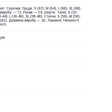
ат: Сорочка: Груди: S (62), M (64), L (66), XL (68),
виробу — 72, Рукав — 24, Шорти: Талія: S (32-
-44), L (36-46), XL (38-48), Стегна: S (56), M (58),
L (62), Довжина виробу — 42, Тканина: Низькості
ості.
tyle