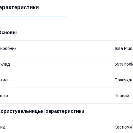
арактеристики
Основні
иробник
Issa Plus
Склад
59% полі
тиль
Повсякд
олір
Чорний
Користувальницькі характеристики
Вид
Костюми