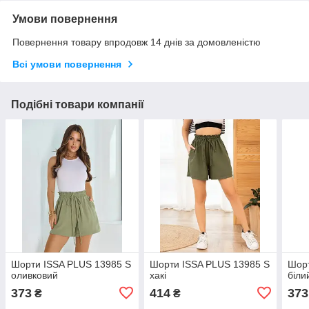
Умови повернення
Повернення товару впродовж 14 днів за домовленістю
Всі умови повернення
Подібні товари компанії
Шорти ISSA PLUS 13985 S
Шорти ISSA PLUS 13985 S
Шорт
оливковий
хакі
біли
373
414
373
₴
₴