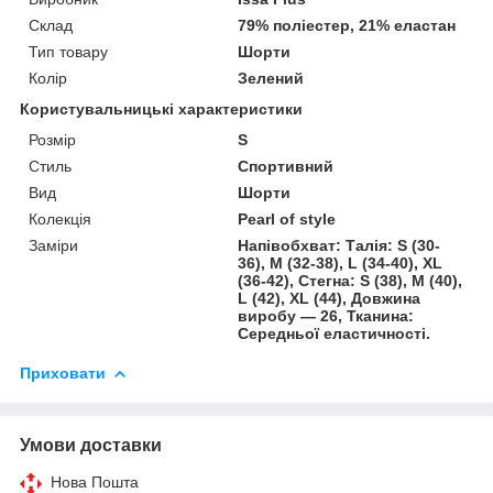
Склад
79% поліестер, 21% еластан
Тип товару
Шорти
Колір
Зелений
Користувальницькі характеристики
Розмір
S
Стиль
Спортивний
Вид
Шорти
Колекція
Pearl of style
Заміри
Напівобхват: Талія: S (30-
36), M (32-38), L (34-40), XL
(36-42), Стегна: S (38), M (40),
L (42), XL (44), Довжина
виробу — 26, Тканина:
Середньої еластичності.
Приховати
Умови доставки
Нова Пошта