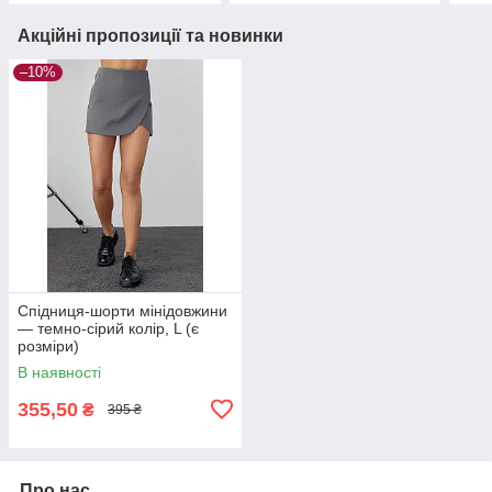
Акційні пропозиції та новинки
–10%
Спідниця-шорти мінідовжини
— темно-сірий колір, L (є
розміри)
В наявності
355,50
₴
395 ₴
Про нас