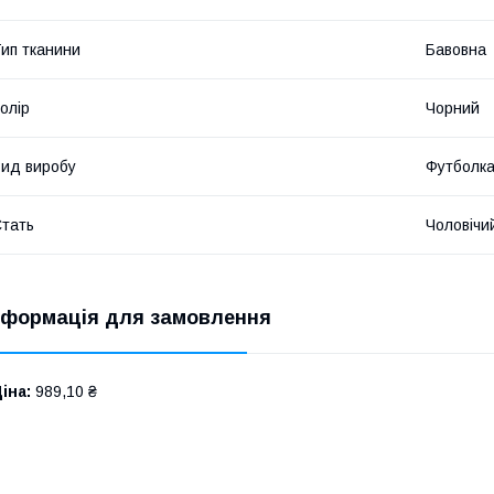
ип тканини
Бавовна
олір
Чорний
ид виробу
Футболк
тать
Чоловічи
нформація для замовлення
іна:
989,10 ₴