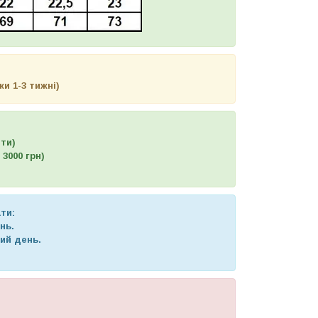
и 1-3 тижні)
шти)
3000 грн)
ти:
нь.
ний день.