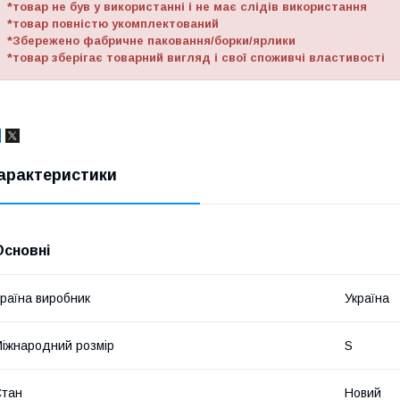
*товар не був у використанні і не має слідів використання
*товар повністю укомплектований
*Збережено фабричне паковання/борки/ярлики
*товар зберігає товарний вигляд і свої споживчі властивості
арактеристики
Основні
раїна виробник
Україна
іжнародний розмір
S
Стан
Новий