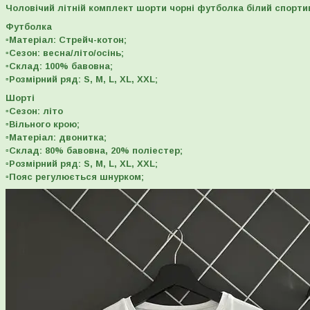
Чоловічий літній комплект шорти чорні футболка білий спорти
Футболка
▫️Матеріал: Стрейч-котон;
▫️Сезон: весна/літо/осінь;
▫️Склад: 100% бавовна;
▫️Розмірний ряд: S, M, L, XL, XXL;
Шорті
▫️Сезон: літо
▫️Вільного крою;
▫️Матеріал: двонитка;
▫️Склад: 80% бавовна, 20% поліестер;
▫️Розмірний ряд: S, M, L, XL, XXL;
▫️Пояс регулюється шнурком;