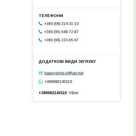
+380 (68) 214-31-10
+380 (95) 949-72-87
+380 (98) 223-65-67
happystyle.vi@ukr.net
+380682143110
+380682143110
Viber