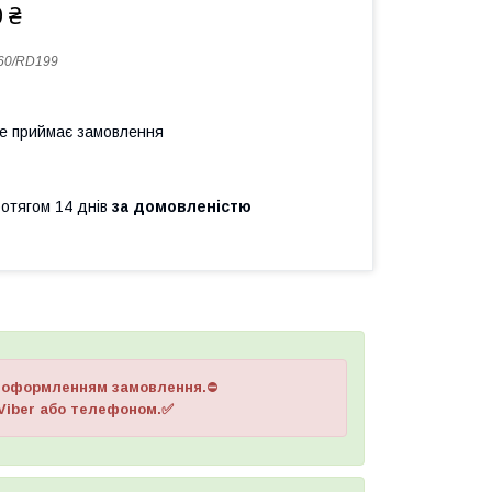
 ₴
60/RD199
не приймає замовлення
ротягом 14 днів
за домовленістю
д оформленням замовлення.
⛔
 Viber або телефоном.✅