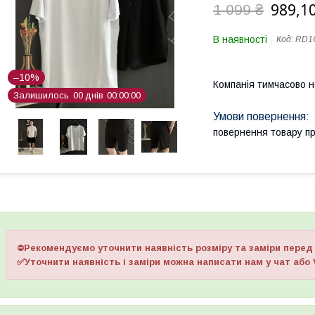
989,10
1 099 ₴
В наявності
Код:
RD1
–10%
Компанія тимчасово 
Залишилось
0
0
днів
0
0
0
0
0
0
повернення товару п
⛔
Рекомендуємо уточнити наявність розміру та заміри пере
✅Уточнити наявність і заміри можна написати нам у чат або