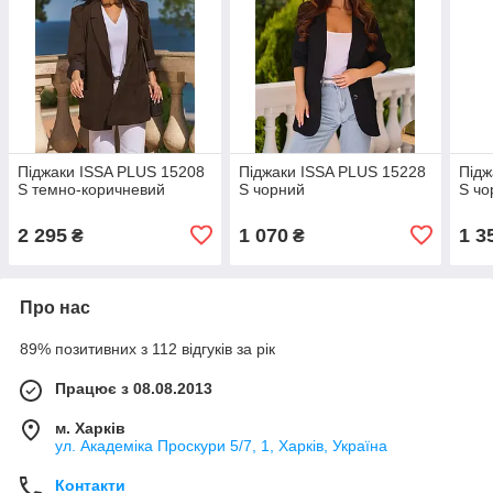
Піджаки ISSA PLUS 15208
Піджаки ISSA PLUS 15228
Підж
S темно-коричневий
S чорний
S чо
2 295
1 070
1 3
₴
₴
Про нас
89% позитивних з 112 відгуків за рік
Працює з 08.08.2013
м. Харків
ул. Академіка Проскури 5/7, 1, Харків, Україна
Контакти