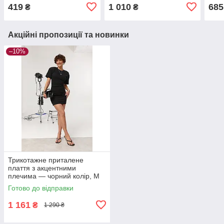
419
1 010
685
₴
₴
Акційні пропозиції та новинки
–10%
Трикотажне приталене
плаття з акцентними
плечима — чорний колір, M
(є розміри)
Готово до відправки
1 161
₴
1 290 ₴