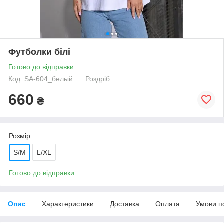
Футболки білі
Готово до відправки
Код: SA-604_белый
Роздріб
660
₴
Розмір
S/M
L/XL
Готово до відправки
Опис
Характеристики
Доставка
Оплата
Умови п