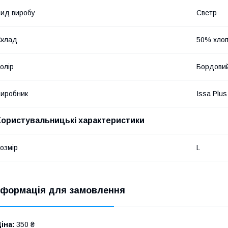
ид виробу
Светр
Склад
50% хлоп
олір
Бордови
иробник
Issa Plus
Користувальницькі характеристики
озмір
L
нформація для замовлення
іна:
350 ₴