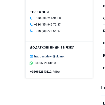
В
+380 (68) 214-31-10
+380 (95) 949-72-87
К
+380 (98) 223-65-67
В
happystyle.vi@ukr.net
+380682143110
Р
+380682143110
Viber
І
Ц