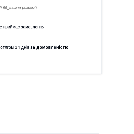
9-95_темно-розовый
не приймає замовлення
ротягом 14 днів
за домовленістю