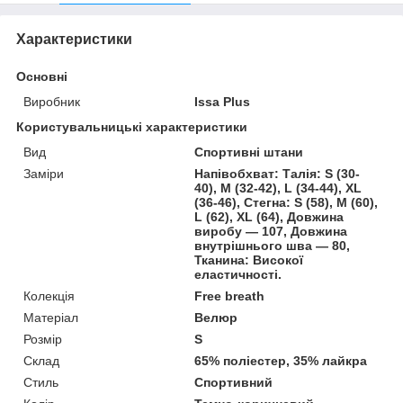
Характеристики
Основні
Виробник
Issa Plus
Користувальницькі характеристики
Вид
Спортивні штани
Заміри
Напівобхват: Талія: S (30-
40), M (32-42), L (34-44), XL
(36-46), Стегна: S (58), M (60),
L (62), XL (64), Довжина
виробу — 107, Довжина
внутрішнього шва — 80,
Тканина: Високої
еластичності.
Колекція
Free breath
Матеріал
Велюр
Розмір
S
Склад
65% поліестер, 35% лайкра
Стиль
Спортивний