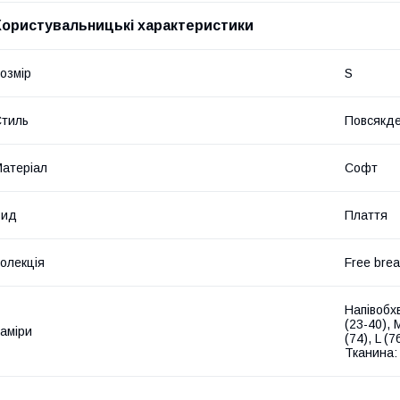
Користувальницькі характеристики
озмір
S
тиль
Повсякд
атеріал
Софт
Вид
Плаття
олекція
Free brea
Напівобхв
(23-40), 
аміри
(74), L (
Тканина: