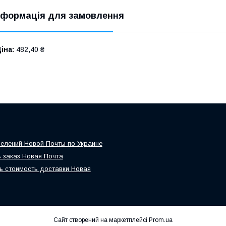
нформація для замовлення
іна:
482,40 ₴
елений Новой Почты по Украине
 заказ Новая Почта
ь стоимость доставки Новая
Сайт створений на маркетплейсі
Prom.ua