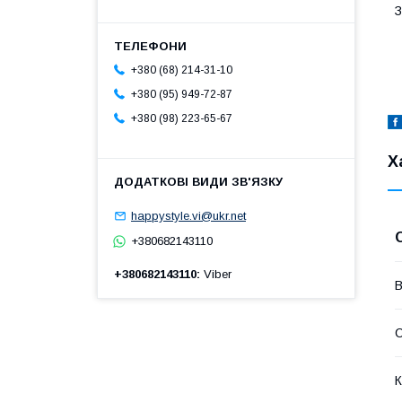
З
+380 (68) 214-31-10
+380 (95) 949-72-87
+380 (98) 223-65-67
Х
happystyle.vi@ukr.net
+380682143110
+380682143110
Viber
В
К