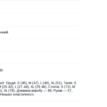
енний
th
ат: Груди: S (45), M (47), L (49), XL (51), Талія: S
M (25-42), L (27-44), XL (29-46), Стегна: S (72), M
76), XL (78), Довжина виробу — 88, Рукав — 57,
 Низької еластичності.