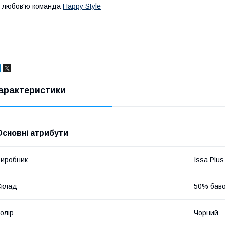
 любов'ю команда
Happy Style
арактеристики
Основні атрибути
иробник
Issa Plus
Склад
50% баво
олір
Чорний