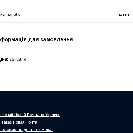
ид виробу
Плаття
нформація для замовлення
іна:
760,50 ₴
елений Новой Почты по Украине
 заказ Новая Почта
ь стоимость доставки Новая