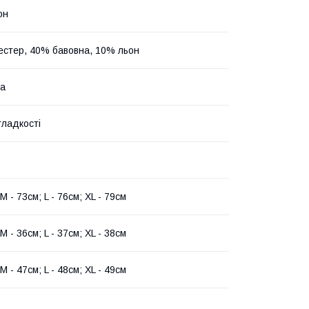
он
естер, 40% бавовна, 10% льон
на
гладкості
 M - 73см; L - 76см; XL - 79см
 M - 36см; L - 37см; XL - 38см
 M - 47см; L - 48см; XL - 49см