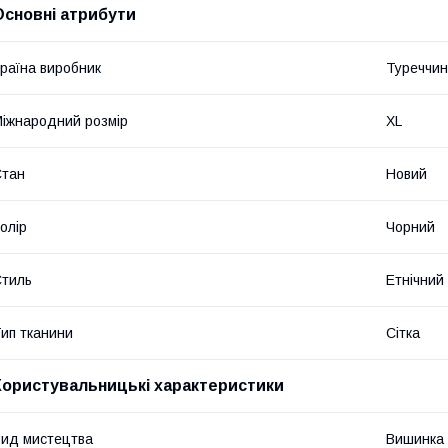
Основні атрибути
раїна виробник
Туреччи
іжнародний розмір
XL
Стан
Новий
олір
Чорний
тиль
Етнічний
ип тканини
Сітка
Користувальницькі характеристики
ид мистецтва
Вишинка