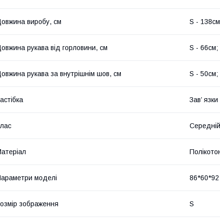
овжина виробу, см
S - 138см
овжина рукава від горловини, см
S - 66см;
овжина рукава за внутрішнім шов, см
S - 50см;
астібка
Зав’ язки
лас
Середній
атеріал
Полікото
араметри моделі
86*60*92 
озмір зображення
S