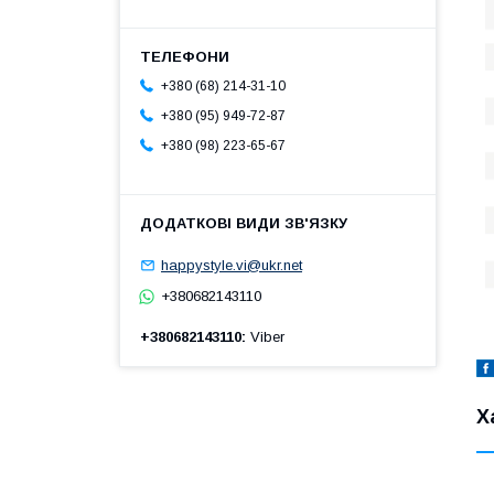
+380 (68) 214-31-10
+380 (95) 949-72-87
+380 (98) 223-65-67
happystyle.vi@ukr.net
+380682143110
+380682143110
Viber
Х