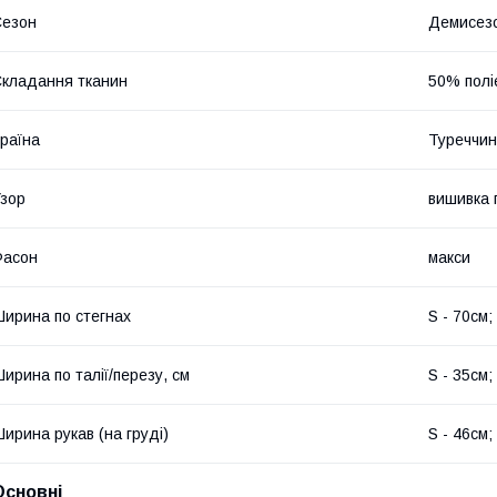
Сезон
Демисез
кладання тканин
50% полі
раїна
Туреччи
зор
вишивка 
Фасон
макси
ирина по стегнах
S - 70см;
ирина по талії/перезу, см
S - 35см;
ирина рукав (на груді)
S - 46см;
Основні