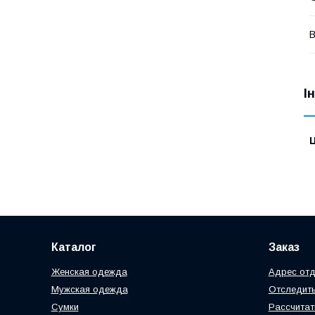
В
І
Ц
Каталог
Заказ
Женская одежда
Адрес отд
Мужская одежда
Отследить
Сумки
Рассчитат