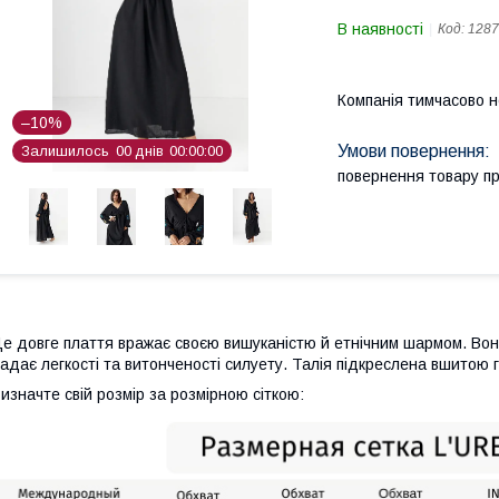
В наявності
Код:
1287
Компанія тимчасово 
–10%
Залишилось
0
0
днів
0
0
0
0
0
0
повернення товару п
е довге плаття вражає своєю вишуканістю й етнічним шармом. Воно
адає легкості та витонченості силуету. Талія підкреслена вшитою
изначте свій розмір за розмірною сіткою: