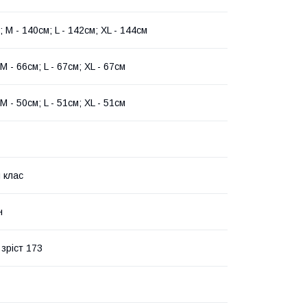
; M - 140см; L - 142см; XL - 144см
 M - 66см; L - 67см; XL - 67см
 M - 50см; L - 51см; XL - 51см
 клас
н
зріст 173