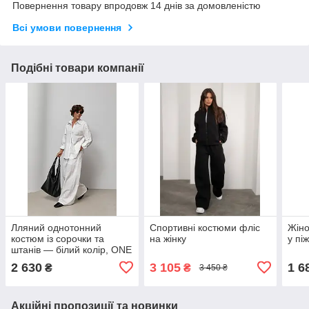
Повернення товару впродовж 14 днів за домовленістю
Всі умови повернення
Подібні товари компанії
Лляний однотонний
Спортивні костюми фліс
Жіно
костюм із сорочки та
на жінку
у пі
штанів — білий колір, ONE
SIZE (є розміри)
2 630
3 105
1 6
₴
₴
3 450 ₴
Акційні пропозиції та новинки