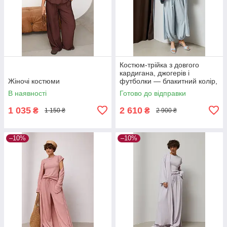
Костюм-трійка з довгого
кардигана, джогерів і
Жіночі костюми
футболки — блакитний колір,
S (є розміри)
В наявності
Готово до відправки
1 035
2 610
₴
₴
1 150 ₴
2 900 ₴
–10%
–10%