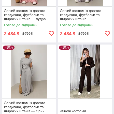
Легкий костюм із довгого
Легкий костюм із довгого
кардигана, футболки та
кардигана, футболки та
широких штанів — пудра
широких штанів —
колір, ONE SIZE (є розміри)
лавандовий колір, ONE SIZE
Готово до відправки
Готово до відправки
(є розміри)
2 484
2 484
₴
₴
2 760 ₴
2 760 ₴
–10%
–10%
Легкий костюм із довгого
кардигана, футболки та
широких штанів — сірий
Жіночі костюми